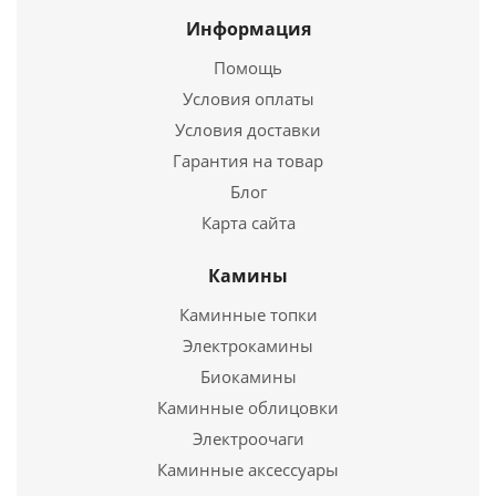
Информация
Страна
Россия
Высота
301,7х320х144
Помощь
мм.
Условия оплаты
Условия доставки
Подробнее
Гарантия на товар
Блог
Купить в 1 клик
Дверка каминная крашенная двухстворчатая ДК-6
Карта сайта
17 838
руб.
Камины
Страна
Россия
Каминные топки
Электрокамины
Подробнее
Биокамины
Каминные облицовки
Купить в 1 клик
Электроочаги
Дверка каминная двухстворчатая ДК-6С без
Каминные аксессуары
стекла