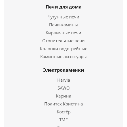
Печи для дома
12 274
руб.
Чугунные печи
Страна
Россия
Печи-камины
Кирпичные печи
Подробнее
Отопительные печи
Колонки водогрейные
Купить в 1 клик
Каминные аксессуары
Электрокаменки
Harvia
SAWO
Карина
Политех Кристина
Костёр
TMF
Дверка топочная герметичная ДКГ-5С-Э Дверка
каминная герметичная "Зной" без стекла