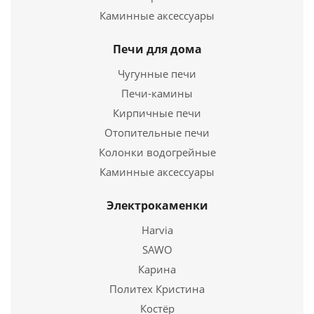
Дверка топочная герметичная ДКГ-10АС Дверка
Каминные аксессуары
каминная герметичная "Каравай-2" окрашенная
без стекла
Печи для дома
Чугунные печи
10 623
руб.
Печи-камины
Страна
Россия
Кирпичные печи
Высота
340х370х130
Отопительные печи
мм.
Колонки водогрейные
Каминные аксессуары
Подробнее
Купить в 1 клик
Электрокаменки
Harvia
SAWO
Карина
Политех Кристина
Костёр