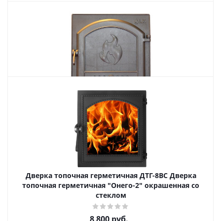
Похожие товары
Дверца каминная LK 306
16 061
руб.
Страна
Словакия
Длина
500 мм.
Ширина
500 мм.
Дверка топочная герметичная ДТГ-8ВС Дверка
топочная герметичная "Онего-2" окрашенная со
Подробнее
стеклом
Купить в 1 клик
8 800
руб.