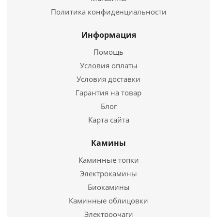
Политика конфиденциальности
9 082
руб.
Информация
Страна
Россия
Высота
340х370х130
Помощь
мм.
Условия оплаты
Условия доставки
Подробнее
Гарантия на товар
Дверца каминная 2-х, ств. LK 302
Блог
Купить в 1 клик
Карта сайта
12 902
руб.
Камины
Страна
Словакия
Длина
500 мм.
Каминные топки
Ширина
500 мм.
Электрокамины
Биокамины
Подробнее
Каминные облицовки
Купить в 1 клик
Электроочаги