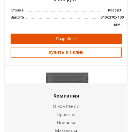
Страна
Россия
Высота
340х370х130
мм.
Подробнее
Купить в 1 клик
Дверка каминная ДК 2Б "Природа"
6 048
руб.
Страна
Россия
Компания
О компании
Подробнее
Проекты
Купить в 1 клик
Новости
Дверка топочная герметичная ДТГ-8С я "Кижи"
окрашенная со стеклом
Магазины