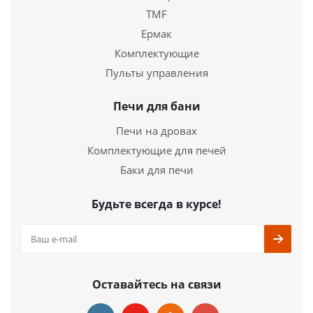
TMF
Ермак
Комплектующие
Дверка топочная герметичная ДКГ-10 Дверка
Пульты управления
каминная герметичная "Каравай" окрашенная
Печи для бани
14 778
руб.
Печи на дровах
Страна
Россия
Комплектующие для печей
Высота
340х370х130
Баки для печи
мм.
Будьте всегда в курсе!
Подробнее
Купить в 1 клик
Оставайтесь на связи