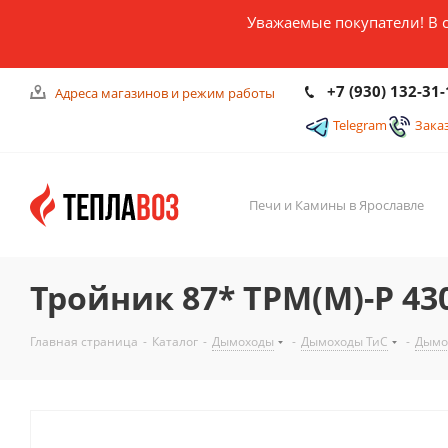
Уважаемые покупатели! В 
+7 (930) 132-31-
Адреса магазинов и режим работы
Telegram
Зака
Печи и Камины в Ярославле
Тройник 87* ТРМ(М)-Р 430
Главная страница
-
Каталог
-
Дымоходы
-
Дымоходы ТиС
-
Дымо