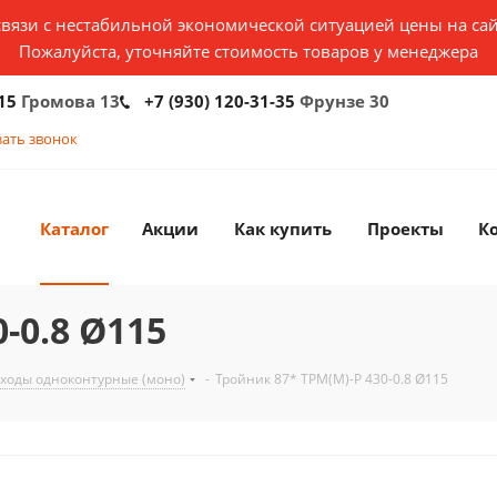
связи с нестабильной экономической ситуацией цены на сай
Пожалуйста, уточняйте стоимость товаров у менеджера
15
Громова 13
+7 (930) 120-31-35
Фрунзе 30
зать звонок
Каталог
Акции
Как купить
Проекты
К
-0.8 Ø115
ходы одноконтурные (моно)
-
Тройник 87* ТРМ(М)-Р 430-0.8 Ø115