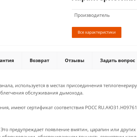
Производитель
Все характеристики
антия
Возврат
Отзывы
Задать вопрос
анала, используется в местах присоединения теплогенериру
облегчения обслуживания дымохода.
ия, имеют сертификат соответствия РОСС RU.АЮ31.Н09761
. Это предупреждает появление вмятин, царапин или други
оборудовании, обеспечивающем точность геометрии каждого