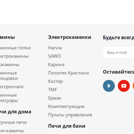
амины
Электрокаменки
Будьте всегд
минные топки
Harvia
ектрокамины
SAWO
окамины
Карина
Оставайтесь
минные
Политех Кристина
лицовки
Костёр
ектроочаги
TMF
минные
Ермак
сессуары
Комплектующие
чи для дома
Пульты управления
гунные печи
Печи для бани
чи-камины