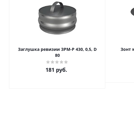
Заглушка ревизии ЗРМ-Р 430, 0,5, D
Зонт м
80
181
руб.