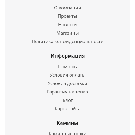
438
руб.
О компании
Проекты
Новости
Подробнее
Магазины
Купить в 1 клик
Политика конфиденциальности
Информация
Помощь
Условия оплаты
Условия доставки
Гарантия на товар
Блог
Карта сайта
Труба L1000 ТМ-Р 430-0.8 Ø120
Камины
1 190
руб.
Каминные топки