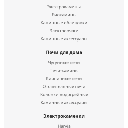
Электрокамины
Подробнее
Биокамины
Каминные облицовки
Купить в 1 клик
Электроочаги
Каминные аксессуары
Печи для дома
Чугунные печи
Печи-камины
Кирпичные печи
Отопительные печи
Колонки водогрейные
Зонт моно ЗМ-Р 430, 0,5, D 250
Каминные аксессуары
1 073
руб.
Электрокаменки
Harvia
Подробнее