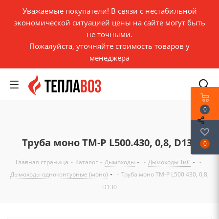
Уважаемые покупатели! В связи с нестабильной
экономической ситуацией цены на сайте могут быть
не точными.
Пожалуйста, уточняйте стоимость товаров у
менеджера
0
Труба моно ТМ-Р L500.430, 0,8, D130
0
Главная страница
-
Каталог
-
Дымоходы
-
Дымоходы ТиС
-
Дымоходы одноконтурные (моно)
-
Труба моно ТМ-Р L500.430, 0,8,
D130