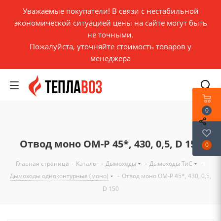
Уважаемые покупатели! В связи с нестабильной
экономической ситуацией цены на сайте могут быть
не точными.
Пожалуйста, уточняйте стоимость товаров у
менеджера
0
Отвод моно ОМ-Р 45*, 430, 0,5, D 150
0
Главная страница
-
Каталог
-
Дымоходы
-
Дымоходы ТиС
-
Дымоходы одноконтурные (моно)
-
Отвод моно ОМ-Р 45*, 430, 0,5,
D 150