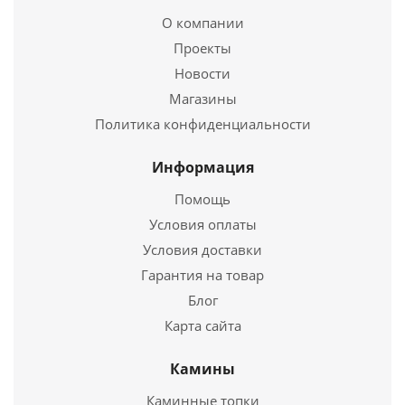
438
руб.
О компании
Проекты
Новости
Подробнее
Магазины
Купить в 1 клик
Политика конфиденциальности
Информация
Помощь
Условия оплаты
Условия доставки
Гарантия на товар
Блог
Карта сайта
Шибер моно ШМ-Р 430, 0,5, D 125
Камины
718
руб.
Каминные топки