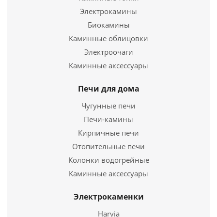
Электрокамины
Подробнее
Биокамины
Каминные облицовки
Купить в 1 клик
Электроочаги
Каминные аксессуары
Печи для дома
Чугунные печи
Печи-камины
Кирпичные печи
Отопительные печи
Колонки водогрейные
Труба моно ТМ-Р L1000.430, 0,5, D 180
Каминные аксессуары
1 096
руб.
Электрокаменки
Harvia
Подробнее