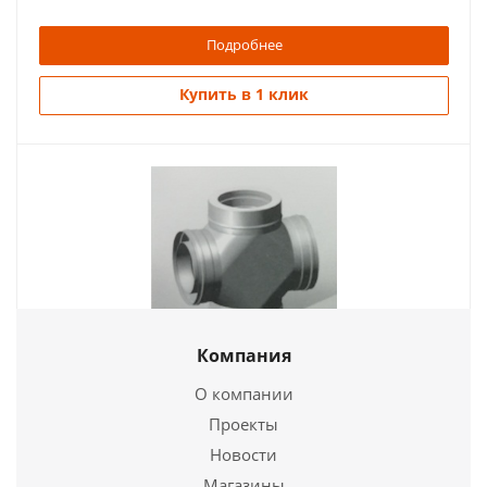
Подробнее
Купить в 1 клик
Компания
Четверик - Термо ЧТ-430, 0,8-430 d 120/180
О компании
5 896
руб.
Проекты
Новости
Подробнее
Магазины