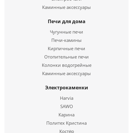
Каминные аксессуары
Печи для дома
Чугунные печи
Печи-камины
Кирпичные печи
Отопительные печи
Колонки водогрейные
Тройник Термо TRT-P 87* 430, 0,8/430, d 130/190
Каминные аксессуары
3 257
руб.
Электрокаменки
Harvia
Подробнее
SAWO
Карина
Купить в 1 клик
Политех Кристина
Костёр