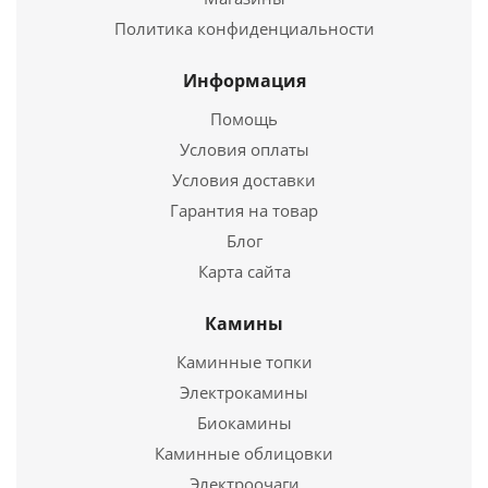
Политика конфиденциальности
Купить в 1 клик
Информация
Помощь
Условия оплаты
Условия доставки
Гарантия на товар
Блог
Карта сайта
Труба Термо ТТ-Р L 250 430. 0.8/430, 0,55 d 120/200
Камины
Каминные топки
1 210
руб.
Электрокамины
Биокамины
Подробнее
Каминные облицовки
Электроочаги
Купить в 1 клик