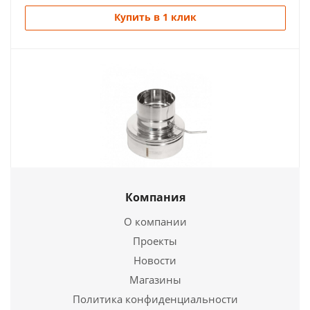
Купить в 1 клик
Шибер - Переход - Моно-Термо ШПМТ-Р 430,0,8 d
Компания
115/180
О компании
1 641
руб.
Проекты
Новости
Подробнее
Магазины
Политика конфиденциальности
Купить в 1 клик