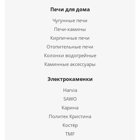
Печи для дома
Чугунные печи
Печи-камины
Кирпичные печи
Отопительные печи
Колонки водогрейные
Труба Термо ТТ-Р L 1000 430. 0.5/Оц, 0,55 d 110/180
Каминные аксессуары
1 826
руб.
Электрокаменки
Harvia
Подробнее
SAWO
Карина
Купить в 1 клик
Политех Кристина
Костёр
TMF