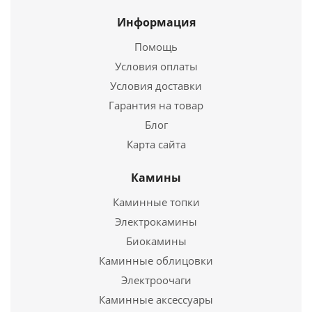
Информация
Помощь
Условия оплаты
Условия доставки
Гарантия на товар
Блог
Карта сайта
Труба Термо ТТ-Р L 1000 430. 0.5/Оц, 0,55 d 130/190
Камины
Каминные топки
1 955
руб.
Электрокамины
Биокамины
Подробнее
Каминные облицовки
Электроочаги
Купить в 1 клик
Каминные аксессуары