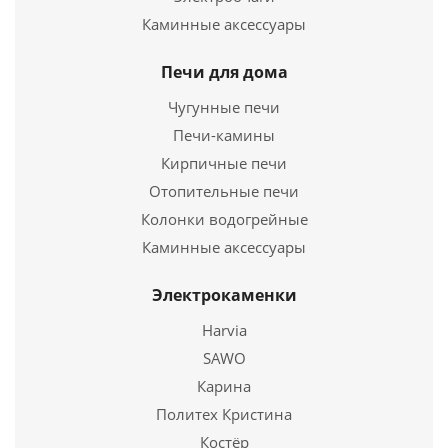
Каминные аксессуары
Печи для дома
Чугунные печи
Печи-камины
Кирпичные печи
Отопительные печи
Колонки водогрейные
Площадка монтажная термо ПМТ-Р 430,0,8/430, 0,5
d 250\310
Каминные аксессуары
4 408
руб.
Электрокаменки
Harvia
Подробнее
SAWO
Карина
Купить в 1 клик
Политех Кристина
Костёр