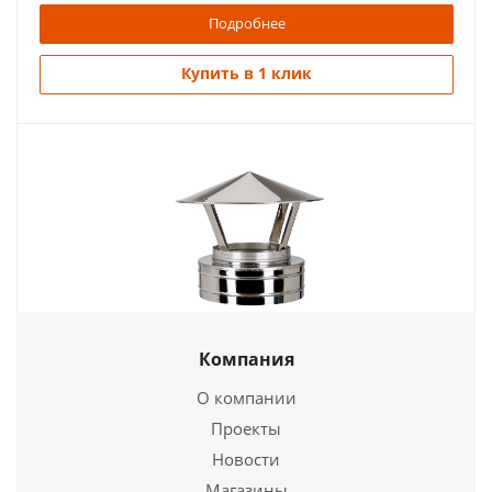
Подробнее
Купить в 1 клик
Зонт-Конус Термо (430-0,5/430) 115/200 ФМ
Компания
1 123
руб.
О компании
Проекты
Новости
Подробнее
Магазины