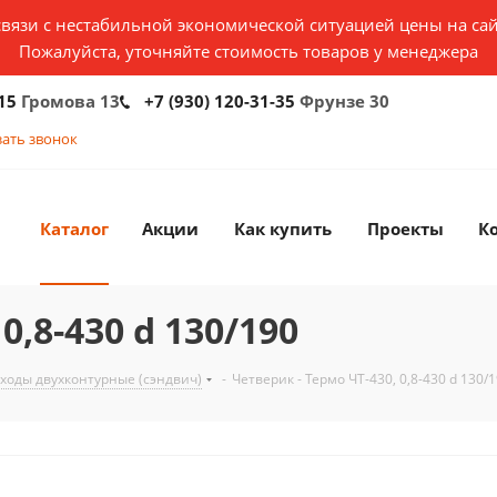
связи с нестабильной экономической ситуацией цены на сай
Пожалуйста, уточняйте стоимость товаров у менеджера
15
Громова 13
+7 (930) 120-31-35
Фрунзе 30
зать звонок
Каталог
Акции
Как купить
Проекты
К
0,8-430 d 130/190
ходы двухконтурные (сэндвич)
-
Четверик - Термо ЧТ-430, 0,8-430 d 130/