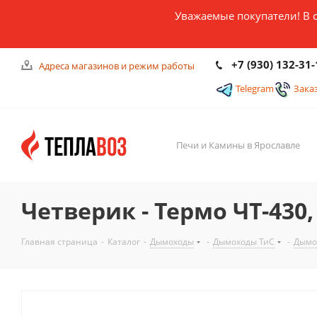
Уважаемые покупатели! В 
+7 (930) 132-31-
Адреса магазинов и режим работы
Telegram
Зака
Печи и Камины в Ярославле
Четверик - Термо ЧТ-430, 
Главная страница
-
Каталог
-
Дымоходы
-
Дымоходы ТиС
-
Дымо