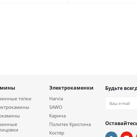
амины
Электрокаменки
Будьте всегд
минные топки
Harvia
ектрокамины
SAWO
окамины
Карина
Оставайтесь
минные
Политех Кристина
лицовки
Костёр