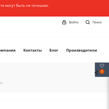
те могут быть не точными.
Войти
Поиск
омпания
Контакты
Блог
Производители
0
0
190