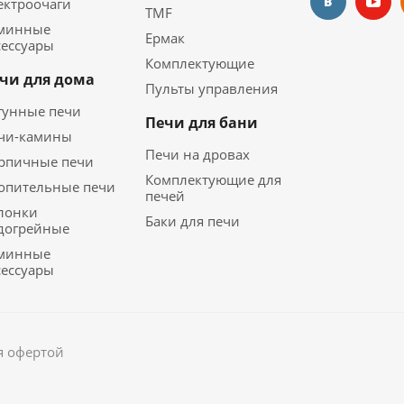
ектроочаги
TMF
минные
Ермак
сессуары
Комплектующие
чи для дома
Пульты управления
гунные печи
Печи для бани
чи-камины
Печи на дровах
рпичные печи
Комплектующие для
опительные печи
печей
лонки
Баки для печи
догрейные
минные
сессуары
я офертой