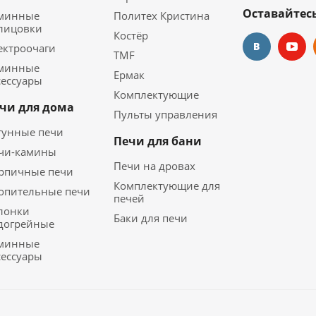
Оставайтесь
минные
Политех Кристина
лицовки
Костёр
ектроочаги
TMF
минные
Ермак
сессуары
Комплектующие
чи для дома
Пульты управления
гунные печи
Печи для бани
чи-камины
Печи на дровах
рпичные печи
Комплектующие для
опительные печи
печей
лонки
Баки для печи
догрейные
минные
сессуары