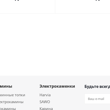
амины
Электрокаменки
Будьте всегд
минные топки
Harvia
ектрокамины
SAWO
окамины
Карина