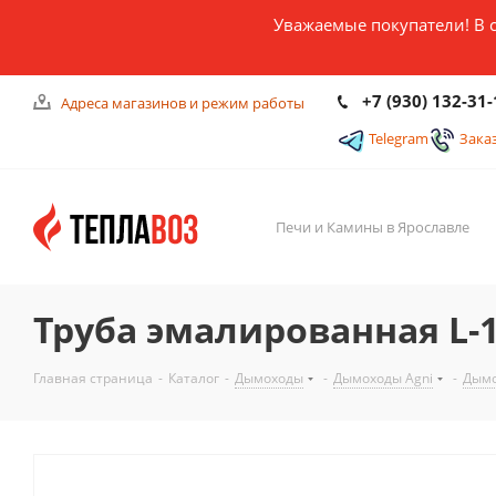
Уважаемые покупатели! В 
+7 (930) 132-31-
Адреса магазинов и режим работы
Telegram
Зака
Печи и Камины в Ярославле
Труба эмалированная L-1
Главная страница
-
Каталог
-
Дымоходы
-
Дымоходы Agni
-
Дымо