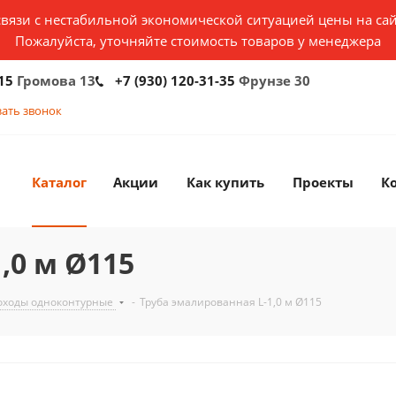
связи с нестабильной экономической ситуацией цены на сай
Пожалуйста, уточняйте стоимость товаров у менеджера
15
Громова 13
+7 (930) 120-31-35
Фрунзе 30
зать звонок
Каталог
Акции
Как купить
Проекты
К
,0 м Ø115
ходы одноконтурные
-
Труба эмалированная L-1,0 м Ø115