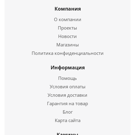
Компания
Горшок чугунный 2,5л (БЛЗ)
О компании
2 540
руб.
Проекты
Новости
Страна
Россия
Магазины
Подробнее
Политика конфиденциальности
Купить в 1 клик
Информация
Помощь
Условия оплаты
Условия доставки
Гарантия на товар
Блог
Карта сайта
Камины