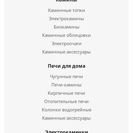
Горшок чугунный 4л с крышкой (БЛЗ)
Каминные топки
Электрокамины
3 790
руб.
Биокамины
Страна
Россия
Каминные облицовки
Электроочаги
Подробнее
Каминные аксессуары
Купить в 1 клик
Печи для дома
Чугунные печи
Печи-камины
Кирпичные печи
Отопительные печи
Колонки водогрейные
Каминные аксессуары
Электрокаменки