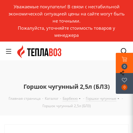
Уважаемые покупатели! В связи с нестабильной
экономической ситуацией цены на сайте могут быть
не точными.
Пожалуйста, уточняйте стоимость товаров у
менеджера
0
Горшок чугунный 2,5л (БЛЗ)
0
Главная страница
-
Каталог
-
Барбекю
-
Горшки чугунные
-
Горшок чугунный 2,5л (БЛЗ)