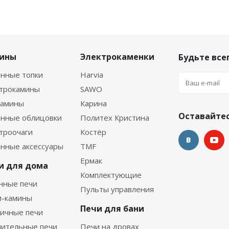
ины
Электрокаменки
Будьте всег
нные топки
Harvia
ктрокамины
SAWO
камины
Карина
Оставайтес
нные облицовки
Политех Кристина
троочаги
Костёр
нные аксессуары
TMF
Ермак
и для дома
Комплектующие
нные печи
Пульты управления
и-камины
Печи для бани
ичные печи
ительные печи
Печи на дровах