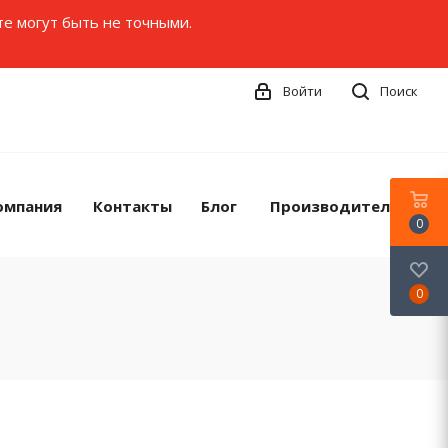
те могут быть не точными.
Войти
Поиск
омпания
Контакты
Блог
Производители
0
0