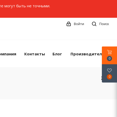
те могут быть не точными.
Войти
Поиск
омпания
Контакты
Блог
Производители
0
0