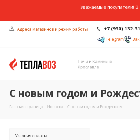
Уважаемые покупатели! В 
+7 (930) 132-3
Адреса магазинов и режим работы
Telegram
Зак
Печи и Камины в
Ярославле
С новым годом и Рожде
Главная страница
-
Новости
-
С новым годом и Рождеством
Условия оплаты