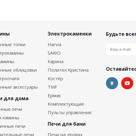
ины
Электрокаменки
Будьте всег
нные топки
Harvia
ктрокамины
SAWO
камины
Карина
Оставайтес
нные облицовки
Политех Кристина
троочаги
Костёр
нные аксессуары
TMF
Ермак
и для дома
Комплектующие
нные печи
Пульты управления
и-камины
Печи для бани
ичные печи
ительные печи
Печи на дровах