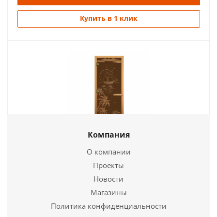
Купить в 1 клик
Компания
Дверь стекло Бронза Матовая, рис. "ЛАГУНА",
190х70 (8мм, 3 петли 716 GB) (ОСИНА) (левая)
О компании
Проекты
12 125
руб.
Новости
Магазины
Подробнее
Политика конфиденциальности