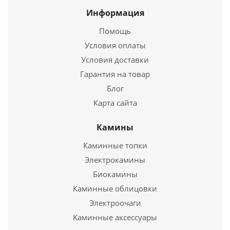
Купить в 1 клик
Информация
Помощь
Условия оплаты
Условия доставки
Гарантия на товар
Блог
Карта сайта
Камины
Дверь стекло Бронза "БАМБУК" 190х70 (8мм, 3
петли 710 CR) (ОСИНА) Пр
Каминные топки
Электрокамины
12 125
руб.
Биокамины
Каминные облицовки
Подробнее
Электроочаги
Каминные аксессуары
Купить в 1 клик