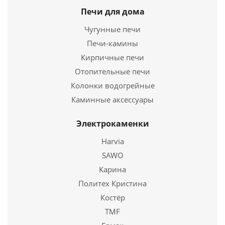
Печи для дома
Чугунные печи
Печи-камины
Кирпичные печи
Отопительные печи
Колонки водогрейные
Каминные аксессуары
Дверь стекло Бронза, 190х70 (8мм, 3 петли 716 GB
Электрокаменки
(Магнит) (ОСИНА)
Harvia
10 625
руб.
SAWO
Карина
Политех Кристина
Подробнее
Костёр
Купить в 1 клик
TMF