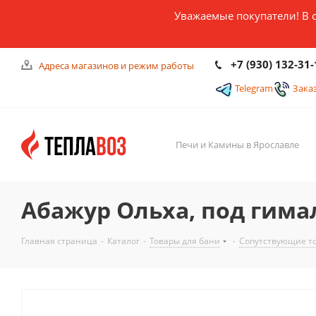
Уважаемые покупатели! В 
+7 (930) 132-31-
Адреса магазинов и режим работы
Telegram
Зака
Печи и Камины в Ярославле
Абажур Ольха, под гимал
Главная страница
-
Каталог
-
Товары для бани
-
Сопутствующие то