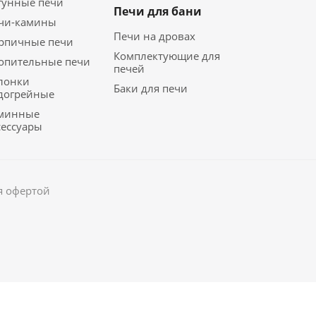
гунные печи
Печи для бани
чи-камины
Печи на дровах
рпичные печи
Комплектующие для
опительные печи
печей
лонки
Баки для печи
догрейные
минные
сессуары
я офертой