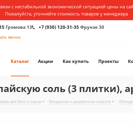
связи с нестабильной экономической ситуацией цены на сай
Пожалуйста, уточняйте стоимость товаров у менеджера
15
Громова 13
+7 (930) 120-31-35
Фрунзе 30
зать звонок
Каталог
Акции
Как купить
Проекты
К
айскую соль (3 плитки), ар
вары для бани и сауны
-
Бондарные и деревянные изделия
-
Абажур