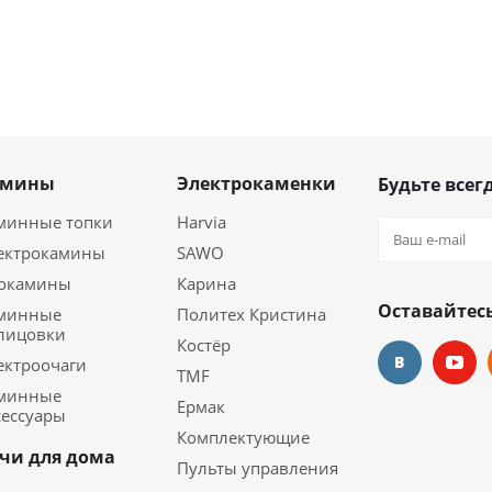
амины
Электрокаменки
Будьте всегд
минные топки
Harvia
ектрокамины
SAWO
окамины
Карина
Оставайтесь
минные
Политех Кристина
лицовки
Костёр
ектроочаги
TMF
минные
Ермак
сессуары
Комплектующие
чи для дома
Пульты управления