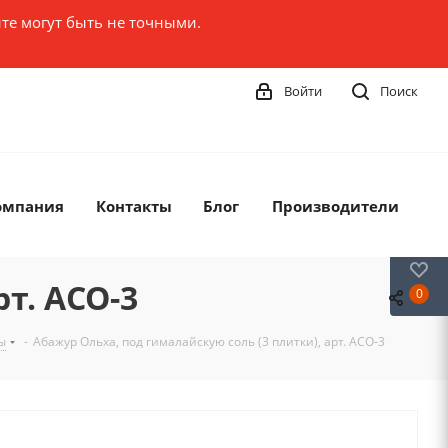
те могут быть не точными.
Войти
Поиск
омпания
Контакты
Блог
Производители
0
т. АСО-3
0
ы
-
Абажур Ольха, под гималайскую соль (3 плитки), арт. АСО-3