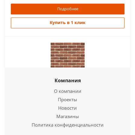
Подробнее
Купить в 1 клик
Компания
О компании
Плита ФАСПАН Красный (Терракот) №1002
Проекты
Вертикаль 8мм, (1200х800)
Новости
Магазины
3 040
руб.
Политика конфиденциальности
Страна
Бельгия