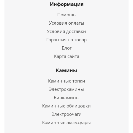
Ширина
9 мм.
Информация
Помощь
Подробнее
Условия оплаты
Купить в 1 клик
Условия доставки
Гарантия на товар
Блог
Карта сайта
Камины
Каминные топки
Электрокамины
Биокамины
Плита Фиброцементная огнестойкая "Фаспан
Каминные облицовки
АНТИФЛЕЙМ" 9мм 1200х800мм
Электроочаги
2 530
руб.
Каминные аксессуары