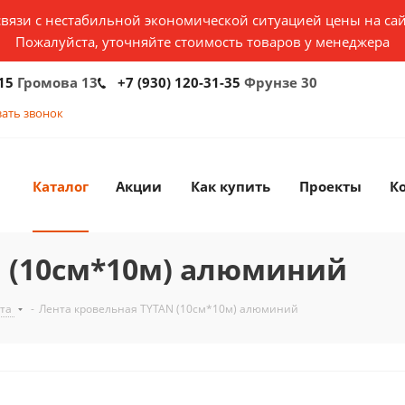
связи с нестабильной экономической ситуацией цены на сай
Пожалуйста, уточняйте стоимость товаров у менеджера
15
Громова 13
+7 (930) 120-31-35
Фрунзе 30
зать звонок
Каталог
Акции
Как купить
Проекты
К
N (10см*10м) алюминий
ита
-
Лента кровельная TYTAN (10см*10м) алюминий