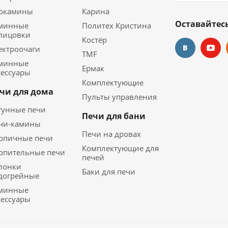
окамины
Карина
Оставайтесь
минные
Политех Кристина
лицовки
Костёр
ектроочаги
TMF
минные
Ермак
сессуары
Комплектующие
чи для дома
Пульты управления
гунные печи
Печи для бани
чи-камины
Печи на дровах
рпичные печи
Комплектующие для
опительные печи
печей
лонки
Баки для печи
догрейные
минные
сессуары