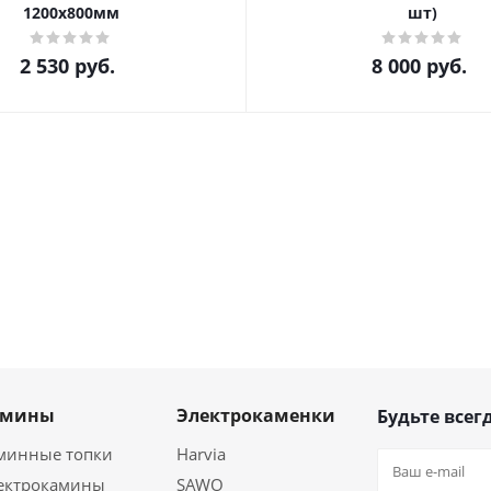
1200х800мм
шт)
2 530
руб.
8 000
руб.
амины
Электрокаменки
Будьте всегд
минные топки
Harvia
ектрокамины
SAWO