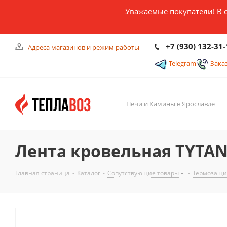
Уважаемые покупатели! В 
+7 (930) 132-31-
Адреса магазинов и режим работы
Telegram
Зака
Печи и Камины в Ярославле
Лента кровельная TYTA
Главная страница
-
Каталог
-
Сопутствующие товары
-
Термозащ