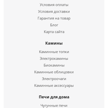
Высота
4 мм.
Условия оплаты
Условия доставки
Подробнее
Гарантия на товар
Купить в 1 клик
Блог
Карта сайта
Камины
Каминные топки
Электрокамины
Биокамины
Каминные облицовки
Электроочаги
Стекло Везувий ДТ-4С (0,231х0,185)
Каминные аксессуары
1 390
руб.
Печи для дома
Страна
Германия
Чугунные печи