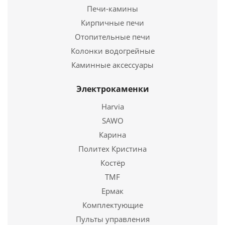
Длина
80 мм.
Печи-камины
Ширина
80 мм.
Кирпичные печи
Высота
4 мм.
Отопительные печи
Колонки водогрейные
Подробнее
Каминные аксессуары
Купить в 1 клик
Электрокаменки
Harvia
SAWO
Карина
Политех Кристина
Костёр
TMF
Ермак
Термостойкое стекло ROBAX (4*410*340 мм)
Комплектующие
Пульты управления
3 225
руб.