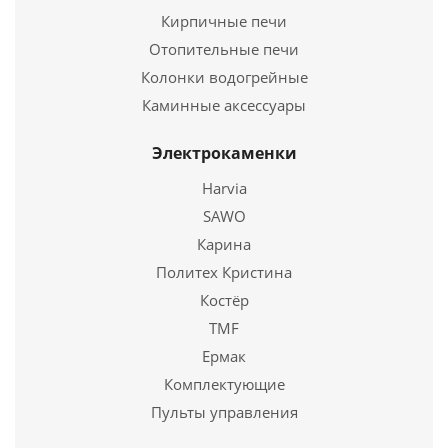
Ширина
527 мм.
Кирпичные печи
Высота
4 мм.
Отопительные печи
Колонки водогрейные
Подробнее
Каминные аксессуары
Купить в 1 клик
Электрокаменки
Harvia
SAWO
Карина
Политех Кристина
Костёр
TMF
Ермак
Термостойкое стекло ROBAX (4*250*464 мм)
Комплектующие
Пульты управления
2 520
руб.