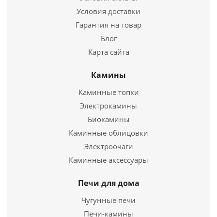
Условия доставки
Подробнее
Гарантия на товар
Купить в 1 клик
Блог
Карта сайта
Камины
Каминные топки
Электрокамины
Биокамины
Каминные облицовки
Электроочаги
Термостойкое стекло ROBAX (4*380*527 мм)
Каминные аксессуары
4 350
руб.
Печи для дома
Страна
Германия
Чугунные печи
Длина
380 мм.
Печи-камины