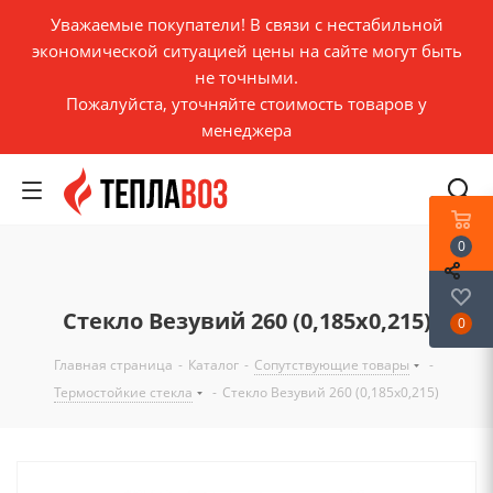
Уважаемые покупатели! В связи с нестабильной
экономической ситуацией цены на сайте могут быть
не точными.
Пожалуйста, уточняйте стоимость товаров у
менеджера
0
Стекло Везувий 260 (0,185х0,215)
0
Главная страница
-
Каталог
-
Сопутствующие товары
-
Термостойкие стекла
-
Стекло Везувий 260 (0,185х0,215)