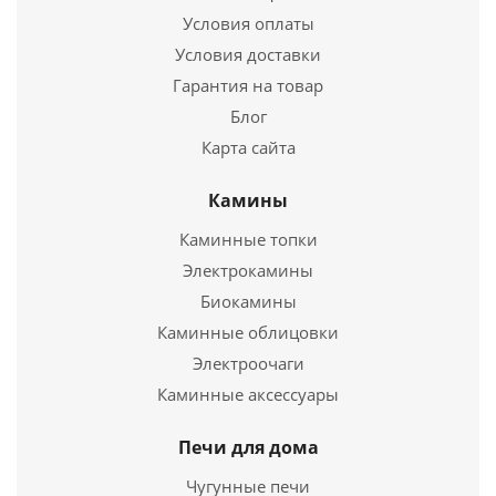
Высота
4 мм.
Условия оплаты
Условия доставки
Подробнее
Гарантия на товар
Купить в 1 клик
Блог
Карта сайта
Камины
Каминные топки
Электрокамины
Биокамины
Каминные облицовки
Электроочаги
Термостойкое стекло ROBAX (4*295*468 мм)
Каминные аксессуары
3 000
руб.
Печи для дома
Страна
Германия
Чугунные печи