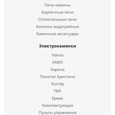
Длина
295 мм.
Печи-камины
Ширина
468 мм.
Кирпичные печи
Высота
4 мм.
Отопительные печи
Колонки водогрейные
Подробнее
Каминные аксессуары
Купить в 1 клик
Электрокаменки
Harvia
SAWO
Карина
Политех Кристина
Костёр
TMF
Ермак
Термостойкое стекло ROBAX (4*315*400 мм)
Комплектующие
Пульты управления
2 895
руб.