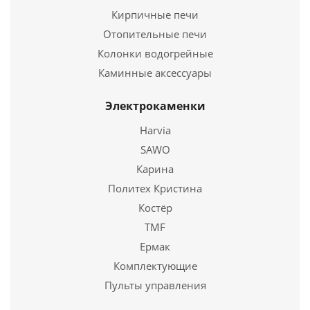
Длина
790 мм.
Кирпичные печи
Ширина
400 мм.
Высота
Отопительные печи
594 мм.
Колонки водогрейные
Подробнее
Каминные аксессуары
Купить в 1 клик
Электрокаменки
Harvia
SAWO
Карина
Политех Кристина
Костёр
TMF
Ермак
Комплектующие
ПЕЧЬ ОТОПИТЕЛЬНАЯ ВЕЗУВИЙ "КОМФОРТ 300"
(ДТ-3С)
Пульты управления