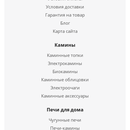
Условия доставки
Подробнее
Гарантия на товар
Купить в 1 клик
Блог
Карта сайта
Камины
Каминные топки
Электрокамины
Биокамины
Каминные облицовки
Электроочаги
ПЕЧЬ ОТОПИТЕЛЬНАЯ ВЕЗУВИЙ "КОМФОРТ 300"
Каминные аксессуары
(ДТ-3)
Печи для дома
25 740
руб.
Чугунные печи
Страна
Россия
Печи-камины