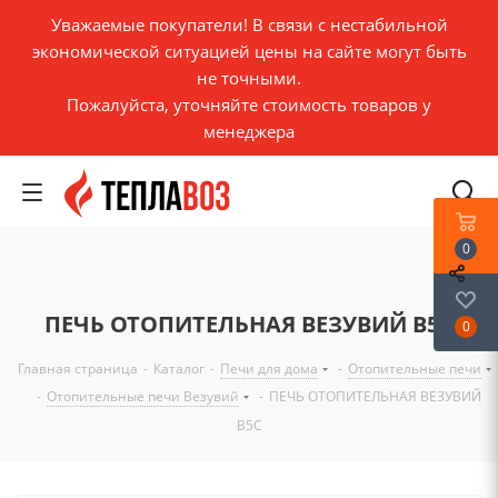
Уважаемые покупатели! В связи с нестабильной
экономической ситуацией цены на сайте могут быть
не точными.
Пожалуйста, уточняйте стоимость товаров у
менеджера
0
ПЕЧЬ ОТОПИТЕЛЬНАЯ ВЕЗУВИЙ В5С
0
Главная страница
-
Каталог
-
Печи для дома
-
Отопительные печи
-
Отопительные печи Везувий
-
ПЕЧЬ ОТОПИТЕЛЬНАЯ ВЕЗУВИЙ
В5С