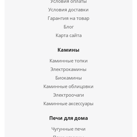
Условия оплаты
Условия доставки
Подробнее
Гарантия на товар
Купить в 1 клик
Блог
Карта сайта
Камины
Каминные топки
Электрокамины
Биокамины
Каминные облицовки
Электроочаги
Печь отопительная ВЕЗУВИЙ АОГТ 02
Каминные аксессуары
35 730
руб.
Печи для дома
Страна
Россия
Чугунные печи
Длина
931 мм.