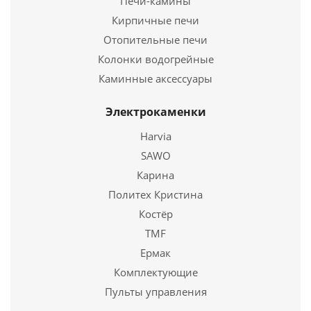
Печи-камины
Ширина
520 мм.
Кирпичные печи
Высота
874 мм.
Отопительные печи
Колонки водогрейные
Подробнее
Каминные аксессуары
Купить в 1 клик
Электрокаменки
Harvia
SAWO
Карина
Политех Кристина
Костёр
TMF
Ермак
ПЕЧЬ ОТОПИТЕЛЬНАЯ ВЕЗУВИЙ В9С
Комплектующие
Пульты управления
28 930
руб.