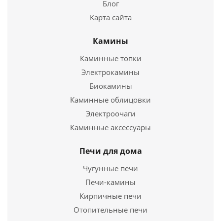
Блог
Купить в 1 клик
Карта сайта
Камины
Каминные топки
Электрокамины
Отопительная печь Теплый дом - 150
Биокамины
Каминные облицовки
29 350
руб.
Электроочаги
Страна
Россия
Каминные аксессуары
Отопительная печь Кулинар
Длина
480 мм.
Ширина
385 мм.
Печи для дома
37 100
руб.
Высота
680 мм.
Чугунные печи
Страна
3
Печи-камины
Подробнее
Длина
570 мм.
Кирпичные печи
Ширина
1240 мм.
Купить в 1 клик
Высота
Отопительные печи
740 мм.