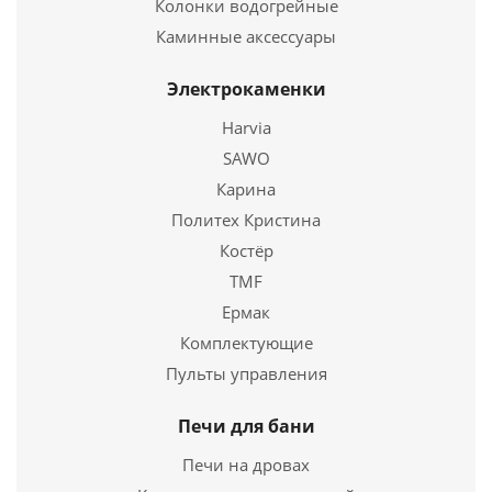
Колонки водогрейные
Подробнее
Каминные аксессуары
Купить в 1 клик
Электрокаменки
Harvia
SAWO
Карина
Политех Кристина
Костёр
TMF
Ермак
Комплектующие
Отопительная печь Домовой эконом
Пульты управления
11 350
руб.
Печи для бани
Страна
3
Печи на дровах
Длина
525 мм.