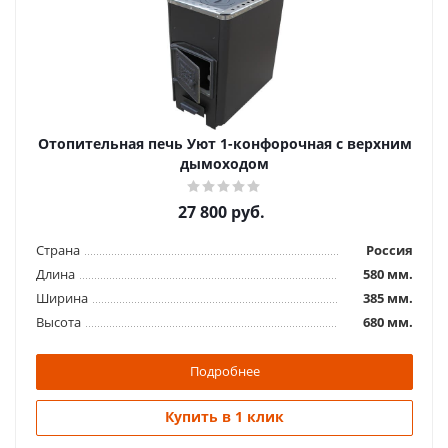
Отопительная печь Домовой
12 350
руб.
Отопительная печь Уют 1-конфорочная с верхним
Страна
Россия
дымоходом
Длина
525 мм.
Ширина
300 мм.
27 800
руб.
Высота
440 мм.
Страна
Россия
Подробнее
Длина
580 мм.
Ширина
385 мм.
Купить в 1 клик
Высота
680 мм.
Подробнее
Купить в 1 клик