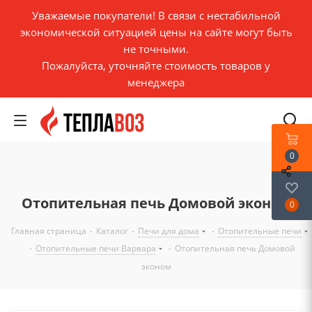
Уважаемые покупатели! В связи с нестабильной
экономической ситуацией цены на сайте могут быть
не точными.
Пожалуйста, уточняйте стоимость товаров у
менеджера
0
Отопительная печь Домовой эконом
0
Главная страница
-
Каталог
-
Печи для дома
-
Отопительные печи
-
Отопительные печи Варвара
-
Отопительная печь Домовой
эконом