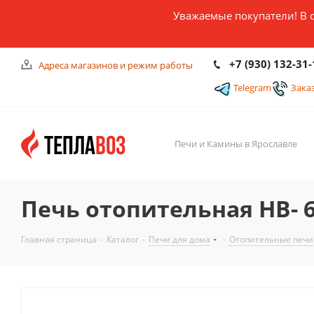
Уважаемые покупатели! В 
+7 (930) 132-31-
Адреса магазинов и режим работы
Telegram
Зака
Печи и Камины в Ярославле
Печь отопительная НВ- 
Главная страница
-
Каталог
-
Печи для дома
-
Отопительные печи