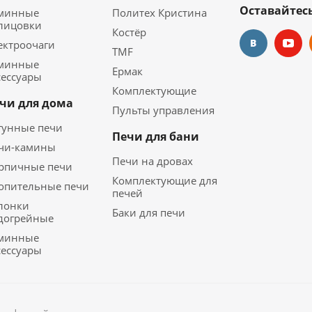
Оставайтесь
минные
Политех Кристина
лицовки
Костёр
ектроочаги
TMF
минные
Ермак
сессуары
Комплектующие
чи для дома
Пульты управления
гунные печи
Печи для бани
чи-камины
Печи на дровах
рпичные печи
Комплектующие для
опительные печи
печей
лонки
Баки для печи
догрейные
минные
сессуары