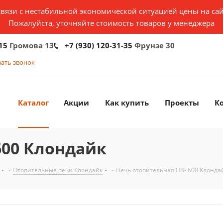
связи с нестабильной экономической ситуацией цены на сай
Пожалуйста, уточняйте стоимость товаров у менеджера
15
Громова 13
+7 (930) 120-31-35
Фрунзе 30
зать звонок
Каталог
Акции
Как купить
Проекты
К
600 Клондайк
-
Отопительные печи Клондайк
-
Печь отопительная НВ- 600 Клонда