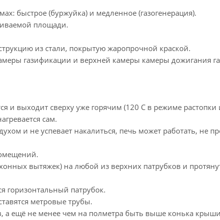
х: быстрое (буржуйка) и медленное (газогенерация).
ливаемой площади.
струкцию из стали, покрытую жаропрочной краской.
камеры газификации и верхней камеры камеры дожигания га
ся и выходит сверху уже горячим (120 С в режиме растопки 
агревается сам.
духом и не успевает накалиться, печь может работать, не про
помещений.
кухонных вытяжек) на любой из верхних патрубков и протяну
ся горизонтальный патрубок.
ставятся метровые трубы.
, а ещё не менее чем на полметра быть выше конька крыши