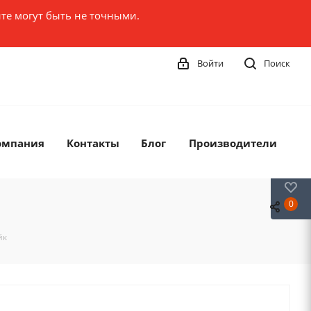
те могут быть не точными.
Войти
Поиск
омпания
Контакты
Блог
Производители
0
0
йк