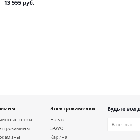
13 555
руб.
амины
Электрокаменки
Будьте всегд
минные топки
Harvia
ектрокамины
SAWO
окамины
Карина