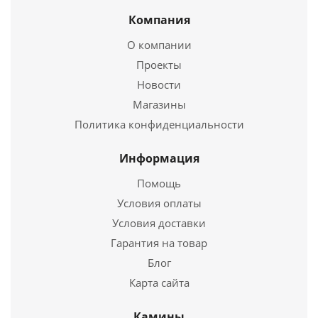
Компания
Отопительная печь Stoker 170 Aqua-C
О компании
30 000
руб.
Проекты
Новости
Магазины
Подробнее
Политика конфиденциальности
Купить в 1 клик
Информация
Помощь
Условия оплаты
Условия доставки
Гарантия на товар
Блог
Карта сайта
Отопительная печь Ермак-Термо 100-С
Камины