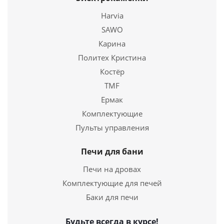
19 950
руб.
Harvia
Страна
SAWO
Россия
Карина
Подробнее
Политех Кристина
Костёр
Купить в 1 клик
TMF
Ермак
Комплектующие
Пульты управления
Печи для бани
Печи на дровах
Комплектующие для печей
Баки для печи
Будьте всегда в курсе!