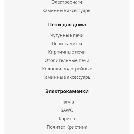
Электроочаги
Каминные аксессуары
Отопительная печь газогенераторная Бренеран
Печи для дома
АОТ-06 тип 00 до 100м3 со стеклом
Чугунные печи
19 400
руб.
Печи-камины
Страна
Россия
Кирпичные печи
Длина
608 мм.
Отопительные печи
Ширина
435 мм.
Колонки водогрейные
Высота
632 мм.
Каминные аксессуары
Подробнее
Электрокаменки
Купить в 1 клик
Harvia
SAWO
Карина
Политех Кристина