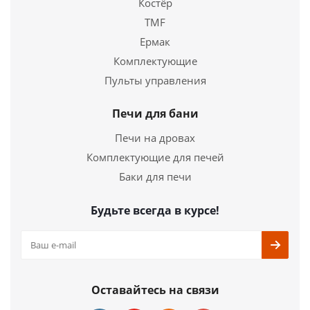
Костёр
TMF
Ермак
Комплектующие
Пульты управления
Отопительная печь газогенераторная Бренеран
АОТ-11 тип 01 до 200м3 со стеклом
Печи для бани
Печи на дровах
28 550
руб.
Комплектующие для печей
Страна
Россия
Баки для печи
Длина
745 мм.
Ширина
585 мм.
Будьте всегда в курсе!
Высота
840 мм.
Подробнее
Купить в 1 клик
Оставайтесь на связи