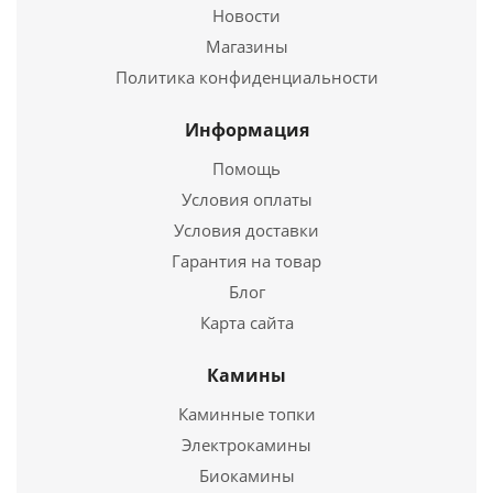
Новости
Печь для бани "СКИФ" КОВКА 16 (панорама)
Магазины
Политика конфиденциальности
42 010
руб.
Страна
Россия
Информация
Длина
710 мм.
Помощь
Ширина
520 мм.
Условия оплаты
Высота
640 мм.
Условия доставки
Подробнее
Гарантия на товар
Блог
Купить в 1 клик
Карта сайта
Камины
Каминные топки
Электрокамины
Биокамины