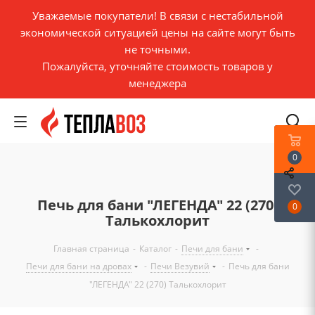
Уважаемые покупатели! В связи с нестабильной
экономической ситуацией цены на сайте могут быть
не точными.
Пожалуйста, уточняйте стоимость товаров у
менеджера
0
Печь для бани "ЛЕГЕНДА" 22 (270)
0
Талькохлорит
Главная страница
-
Каталог
-
Печи для бани
-
Печи для бани на дровах
-
Печи Везувий
-
Печь для бани
"ЛЕГЕНДА" 22 (270) Талькохлорит