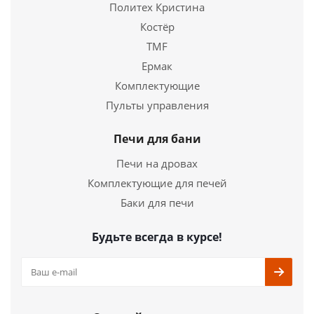
Политех Кристина
Костёр
TMF
Ермак
Комплектующие
Печь для бани "ЛАВА" 22 (ДТ-4С) Б/В
Пульты управления
27 590
руб.
Печи для бани
Страна
Россия
Печи на дровах
Длина
540 мм.
Комплектующие для печей
Ширина
540 мм.
Высота
740 мм.
Баки для печи
Подробнее
Будьте всегда в курсе!
Купить в 1 клик