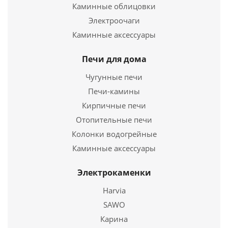
Каминные облицовки
Электроочаги
Каминные аксессуары
Чугунная печь для бани "УРАГАН" Ковка 28 (270)
Печи для дома
66 080
руб.
Чугунные печи
Страна
Россия
Печи-камины
Длина
774 мм.
Кирпичные печи
Ширина
524 мм.
Высота
Отопительные печи
920 мм.
Колонки водогрейные
Подробнее
Каминные аксессуары
Купить в 1 клик
Электрокаменки
Harvia
SAWO
Карина