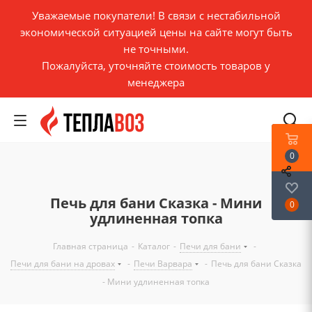
Уважаемые покупатели! В связи с нестабильной
экономической ситуацией цены на сайте могут быть
не точными.
Пожалуйста, уточняйте стоимость товаров у
менеджера
0
Печь для бани Сказка - Мини
0
удлиненная топка
Главная страница
-
Каталог
-
Печи для бани
-
Печи для бани на дровах
-
Печи Варвара
-
Печь для бани Сказка
- Мини удлиненная топка