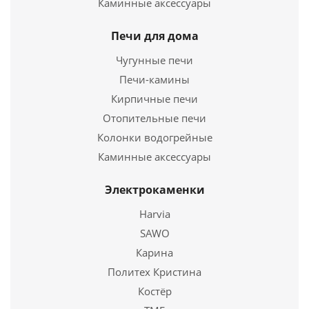
Каминные аксессуары
Печь для бани Паленица
Печи для дома
35 700
руб.
Чугунные печи
Печи-камины
Страна
Россия
Длина
Кирпичные печи
690 мм.
Ширина
450 мм.
Отопительные печи
Высота
890 мм.
Колонки водогрейные
Каминные аксессуары
Подробнее
Электрокаменки
Купить в 1 клик
Harvia
SAWO
Карина
Политех Кристина
Костёр