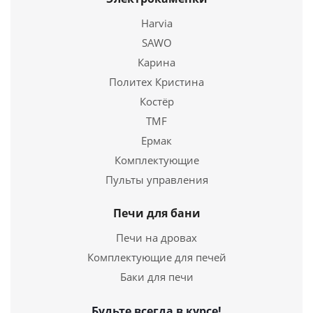
Harvia
SAWO
Карина
Политех Кристина
Костёр
TMF
Чугунная Печь для бани Былина-24 Ч
Ермак
Комплектующие
33 470
руб.
Пульты управления
Длина
740 мм.
Высота
935 мм.
Печи для бани
Печи на дровах
Подробнее
Комплектующие для печей
Купить в 1 клик
Баки для печи
Будьте всегда в курсе!