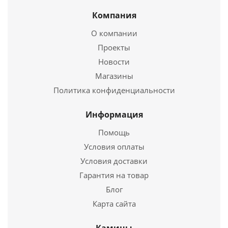
Компания
О компании
Печь-каменка САХАРА 16ЛРК
Проекты
Новости
27 970
руб.
Магазины
Страна
Россия
Политика конфиденциальности
Длина
755 мм.
Ширина
380 мм.
Информация
Высота
785 мм.
Помощь
Условия оплаты
Подробнее
Условия доставки
Купить в 1 клик
Гарантия на товар
Блог
Карта сайта