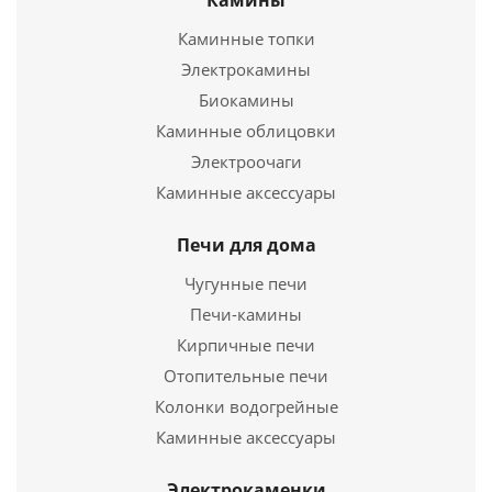
Камины
Каминные топки
Электрокамины
Биокамины
Каминные облицовки
Печь-каменка РУСЬ-ПАНОРАМА 12 ЛНЗП
Электроочаги
Каминные аксессуары
42 970
руб.
Печи для дома
Страна
Россия
Длина
485 мм.
Чугунные печи
Ширина
335 мм.
Печи-камины
Высота
835 мм.
Кирпичные печи
Отопительные печи
Подробнее
Колонки водогрейные
Купить в 1 клик
Каминные аксессуары
Электрокаменки