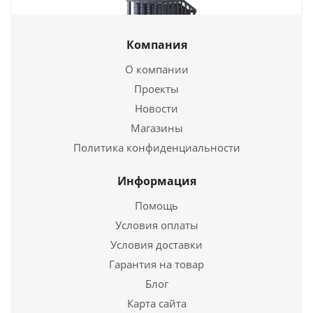
Компания
О компании
Проекты
Печь для бани Гром 50 (П2) Ураган
Новости
Магазины
326 000
руб.
Политика конфиденциальности
Страна
Россия
Длина
887 мм.
Информация
Ширина
600 мм.
Помощь
Высота
860 мм.
Условия оплаты
Условия доставки
Подробнее
Гарантия на товар
Купить в 1 клик
Блог
Карта сайта