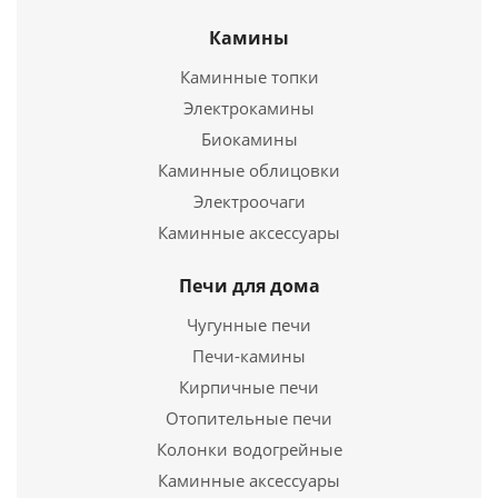
Камины
Каминные топки
Электрокамины
Биокамины
Каминные облицовки
Электроочаги
Печь для бани Гефест 30 (П2) Ураган
Каминные аксессуары
153 500
руб.
Печи для дома
Страна
Россия
Чугунные печи
Длина
650 мм.
Печи-камины
Ширина
340 мм.
Кирпичные печи
Высота
950 мм.
Отопительные печи
Колонки водогрейные
Подробнее
Каминные аксессуары