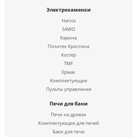
Купить в 1 клик
Электрокаменки
Harvia
SAWO
Карина
Политех Кристина
Костёр
TMF
Ермак
Печь для бани Гефест Гроза 24 (П) в сетке
Комплектующие
Пульты управления
80 900
руб.
Страна
Россия
Печи для бани
Длина
455 мм.
Печи на дровах
Ширина
410 мм.
Комплектующие для печей
Высота
595 мм.
Баки для печи