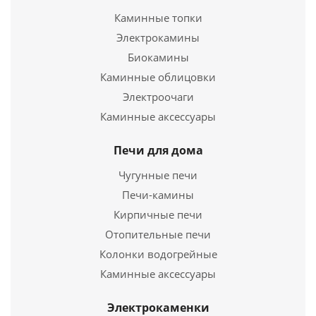
Каминные топки
Электрокамины
Биокамины
Каминные облицовки
Печь для бани Гефест ЗК 30 (П) Ураган
Электроочаги
Каминные аксессуары
153 500
руб.
Страна
Печи для дома
Россия
Длина
650 мм.
Чугунные печи
Ширина
340 мм.
Печи-камины
Высота
950 мм.
Кирпичные печи
Отопительные печи
Подробнее
Колонки водогрейные
Купить в 1 клик
Каминные аксессуары
Электрокаменки