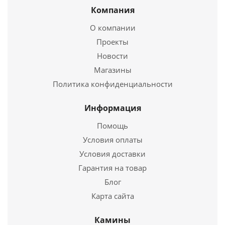
Компания
О компании
Проекты
Печь для бани AVANGARD ЗК 25 (П2) Ураган в сетке
Новости
Тюльпан
Магазины
Политика конфиденциальности
110 000
руб.
Страна
Россия
Информация
Высота
630 мм.
Помощь
Условия оплаты
Подробнее
Условия доставки
Купить в 1 клик
Гарантия на товар
Блог
Карта сайта
Камины