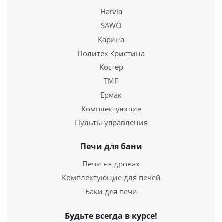
Harvia
SAWO
Карина
Политех Кристина
Костёр
TMF
Чугунная печь для бани Искандер ЗК 14 (M) Ураган
Ермак
Комплектующие
50 000
руб.
Пульты управления
Страна
Россия
Длина
605 мм.
Печи для бани
Ширина
410 мм.
Печи на дровах
Комплектующие для печей
Подробнее
Баки для печи
Купить в 1 клик
Будьте всегда в курсе!