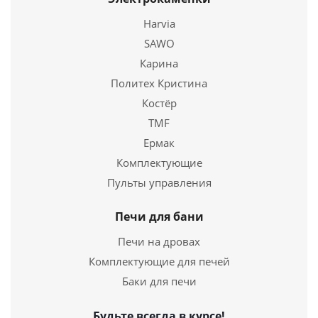
Harvia
Печь для бани на дровах Ермак 30 Люкс ( Чугун)
SAWO
122 800
руб.
Карина
Политех Кристина
Страна
Россия
Костёр
TMF
Подробнее
Ермак
Купить в 1 клик
Комплектующие
Пульты управления
Печи для бани
Печи на дровах
Комплектующие для печей
Баки для печи
Будьте всегда в курсе!