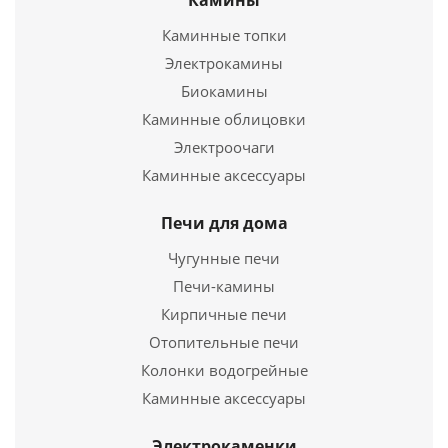
Камины
Каминные топки
Печь для бани на дровах Ермак 12- Сетка Классика
Электрокамины
Биокамины
19 400
руб.
Каминные облицовки
Страна
Россия
Электроочаги
Каминные аксессуары
Подробнее
Печи для дома
Купить в 1 клик
Чугунные печи
Печи-камины
Кирпичные печи
Отопительные печи
Колонки водогрейные
Каминные аксессуары
Электрокаменки