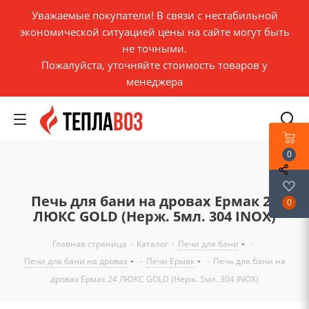
Уважаемые покупатели! В связи с нестабильной
экономической ситуацией цены на сайте могут быть
не точными.
Пожалуйста, уточняйте стоимость товаров у
менеджера
0
Печь для бани на дровах Eрмак 24
0
ЛЮКС GOLD (Нерж. 5мл. 304 INOX)
Главная страница
-
Каталог
-
Печи для бани
-
Печи для бани на дровах
-
Печи Ермак
-
Печь для бани на
дровах Eрмак 24 ЛЮКС GOLD (Нерж. 5мл. 304 INOX)