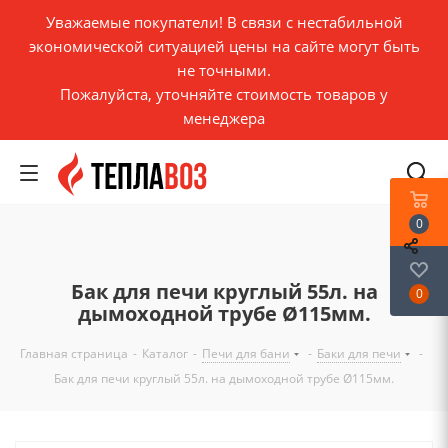
Уважаемые покупатели! В связи с нестабильной
экономической ситуацией цены на сайте могут быть
не точными.
Пожалуйста, уточняйте стоимость товаров у
менеджера
0
Бак для печи круглый 55л. на
0
дымоходной трубе Ø115мм.
Главная страница
-
Каталог
-
Печи для бани
-
Баки для печи
-
Бак для печи круглый 55л. на дымоходной трубе Ø115мм.