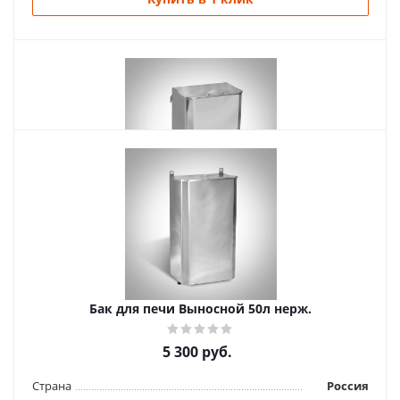
Похожие товары
Бак для печи Навесной 60л нерж
5 850
руб.
Страна
Россия
Бак для печи Выносной 50л нерж.
Длина
240 мм.
Ширина
370 мм.
5 300
руб.
Высота
650 мм.
Страна
Россия