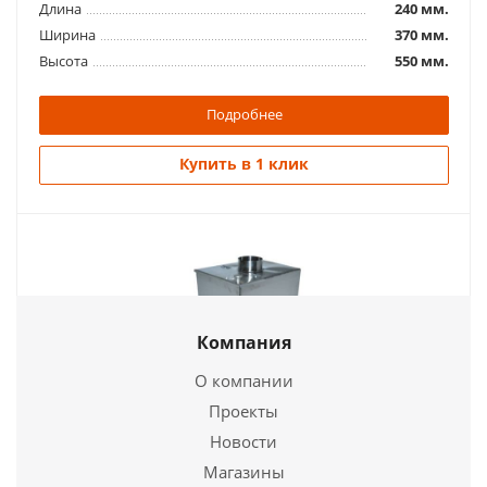
Подробнее
Длина
240 мм.
Ширина
370 мм.
Купить в 1 клик
Высота
550 мм.
Подробнее
Купить в 1 клик
Бак для печи Выносной 50л нерж.
Компания
5 300
руб.
О компании
Проекты
Страна
Россия
Бак для печи 55л. на дымоходной трубе Ø120мм.
Новости
Длина
240 мм.
Ширина
370 мм.
Магазины
6 500
руб.