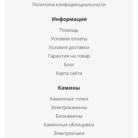
Высота
550 мм.
Политика конфиденциальности
Страна
Россия
Подробнее
Длина
300 мм.
Информация
Ширина
400 мм.
Помощь
Купить в 1 клик
Высота
1000 мм.
Условия оплаты
Условия доставки
Подробнее
Гарантия на товар
Купить в 1 клик
Блог
Карта сайта
Камины
Каминные топки
Электрокамины
Биокамины
Каминные облицовки
Электроочаги
Бак для печи Навесной 50л нерж.