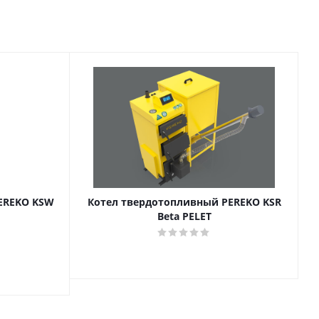
EREKO KSW
Котел твердотопливный PEREKO KSR
Beta PELET