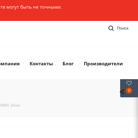
те могут быть не точными.
Поиск
омпания
Контакты
Блог
Производители
0
0
RIMA 20квт