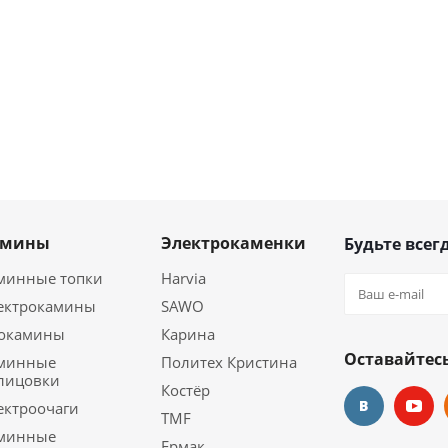
амины
Электрокаменки
Будьте всегд
минные топки
Harvia
ектрокамины
SAWO
окамины
Карина
Оставайтесь
минные
Политех Кристина
лицовки
Костёр
ектроочаги
TMF
минные
Ермак