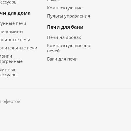
сессуары
Комплектующие
чи для дома
Пульты управления
гунные печи
Печи для бани
чи-камины
Печи на дровах
рпичные печи
Комплектующие для
опительные печи
печей
лонки
Баки для печи
догрейные
минные
сессуары
я офертой