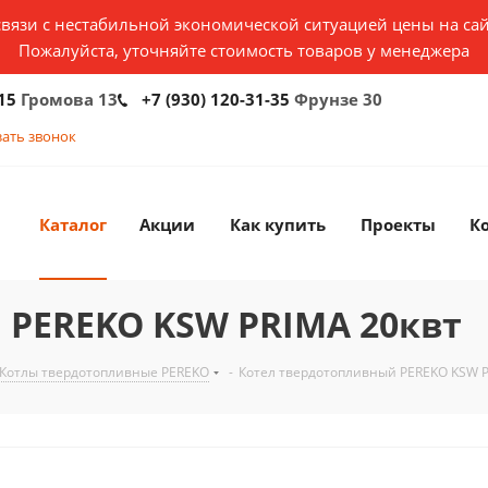
связи с нестабильной экономической ситуацией цены на сай
Пожалуйста, уточняйте стоимость товаров у менеджера
15
Громова 13
+7 (930) 120-31-35
Фрунзе 30
зать звонок
Каталог
Акции
Как купить
Проекты
К
 PEREKO KSW PRIMA 20квт
Котлы твердотопливные PEREKO
-
Котел твердотопливный PEREKO KSW P