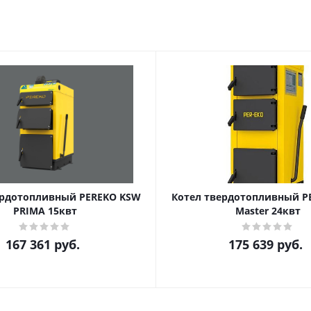
ердотопливный PEREKO KSW
Котел твердотопливный P
PRIMA 15квт
Master 24квт
167 361
руб.
175 639
руб.