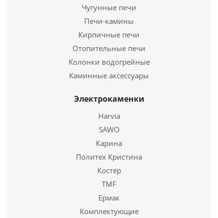
Чугунные печи
Длина
1278 мм.
Ширина
Печи-камины
1092 мм.
Высота
1573 мм.
Кирпичные печи
Отопительные печи
Подробнее
Колонки водогрейные
Каминные аксессуары
Купить в 1 клик
Электрокаменки
Harvia
SAWO
Карина
Политех Кристина
Костёр
TMF
Ермак
Котел твердотопливный DEFRO Smart Ekopel 38квт
Комплектующие