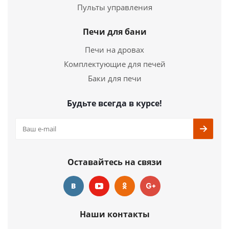
532 587
руб.
Пульты управления
Длина
1260 мм.
Печи для бани
Ширина
1568 мм.
Высота
1361 мм.
Печи на дровах
Комплектующие для печей
Подробнее
Баки для печи
Купить в 1 клик
Будьте всегда в курсе!
Оставайтесь на связи
Наши контакты