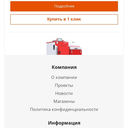
Подробнее
Купить в 1 клик
Компания
О компании
Проекты
Котел твердотопливный DEFRO KOMFORT EKO LUX
Новости
40квт
Магазины
459 741
руб.
Политика конфиденциальности
Длина
1310 мм.
Информация
Ширина
1192 мм.