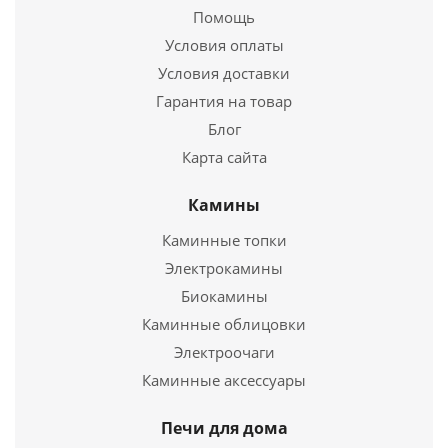
Помощь
Высота
1583 мм.
Условия оплаты
Подробнее
Условия доставки
Гарантия на товар
Купить в 1 клик
Блог
Карта сайта
Камины
Каминные топки
Электрокамины
Биокамины
Каминные облицовки
Электроочаги
Котел твердотопливный DEFRO KOMFORT EKO LUX
Каминные аксессуары
30квт
Печи для дома
428 163
руб.