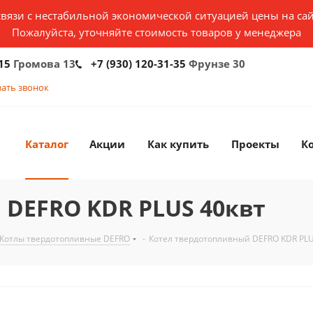
связи с нестабильной экономической ситуацией цены на сай
Пожалуйста, уточняйте стоимость товаров у менеджера
15
Громова 13
+7 (930) 120-31-35
Фрунзе 30
зать звонок
Каталог
Акции
Как купить
Проекты
К
DEFRO KDR PLUS 40квт
Котлы твердотопливные DEFRO
-
Котел твердотопливный DEFRO KDR PLU