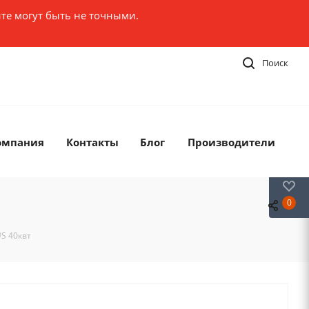
те могут быть не точными.
Поиск
омпания
Контакты
Блог
Производители
0
0
S 40квт