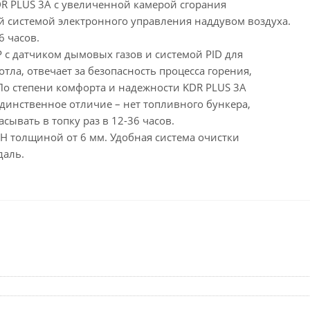
R PLUS 3A с увеличенной камерой сгорания
й системой электронного управления наддувом воздуха.
6 часов.
 датчиком дымовых газов и системой PID для
тла, отвечает за безопасность процесса горения,
По степени комфорта и надежности KDR PLUS 3A
динственное отличие – нет топливного бункера,
сывать в топку раз в 12-36 часов.
H толщиной от 6 мм. Удобная система очистки
даль.