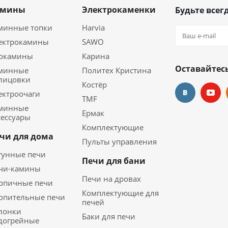
амины
Электрокаменки
Будьте всегд
минные топки
Harvia
ектрокамины
SAWO
окамины
Карина
Оставайтесь
минные
Политех Кристина
лицовки
Костёр
ектроочаги
TMF
минные
Ермак
сессуары
Комплектующие
чи для дома
Пульты управления
гунные печи
Печи для бани
чи-камины
Печи на дровах
рпичные печи
Комплектующие для
опительные печи
печей
лонки
Баки для печи
догрейные