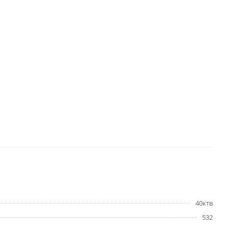
40ктв
532