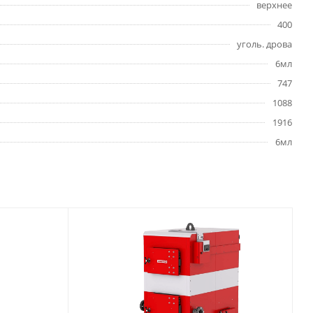
верхнее
400
уголь. дрова
6мл
747
1088
1916
6мл