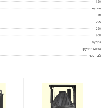
150
чугун
518
795
950
200
чугун
Группа Мета
черный