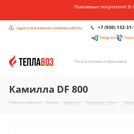
Уважаемые покупатели! В 
+7 (930) 132-31-
Адреса магазинов и режим работы
Telegram
Зака
Печи и Камины в Ярославле
Камилла DF 800
Главная страница
-
Каталог
-
Камины
-
Каминные топки
-
Ками