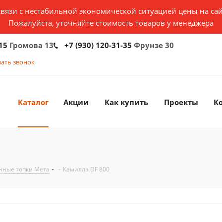
связи с нестабильной экономической ситуацией цены на сай
Пожалуйста, уточняйте стоимость товаров у менеджера
15
Громова 13
+7 (930) 120-31-35
Фрунзе 30
зать звонок
Каталог
Акции
Как купить
Проекты
К
нные топки Мета
-
Камилла DF 800