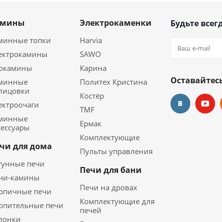
амины
Электрокаменки
Будьте всегд
минные топки
Harvia
ектрокамины
SAWO
окамины
Карина
Оставайтесь
минные
Политех Кристина
лицовки
Костёр
ектроочаги
TMF
минные
Ермак
сессуары
Комплектующие
чи для дома
Пульты управления
гунные печи
Печи для бани
чи-камины
Печи на дровах
рпичные печи
Комплектующие для
опительные печи
печей
лонки