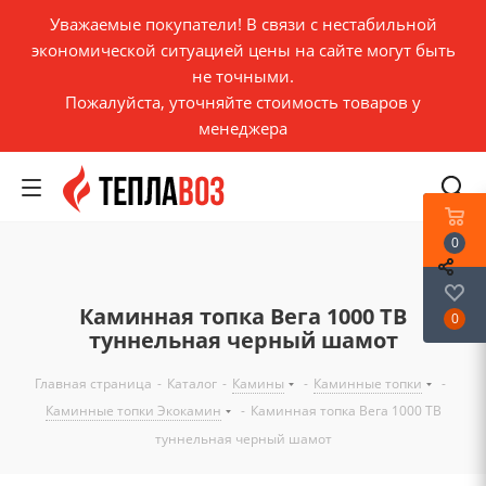
Уважаемые покупатели! В связи с нестабильной
экономической ситуацией цены на сайте могут быть
не точными.
Пожалуйста, уточняйте стоимость товаров у
менеджера
0
Каминная топка Вега 1000 TB
0
туннельная черный шамот
Главная страница
-
Каталог
-
Камины
-
Каминные топки
-
Каминные топки Экокамин
-
Каминная топка Вега 1000 TB
туннельная черный шамот