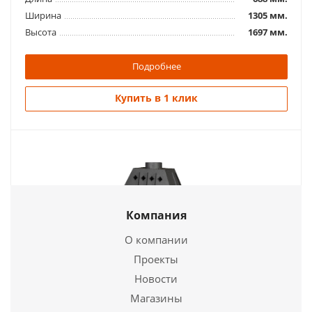
Ширина
1305 мм.
Высота
1697 мм.
Подробнее
Купить в 1 клик
Компания
О компании
Проекты
Каминная топка Экокамин АЛЬФА 1000 R два
Новости
стекла правая
Магазины