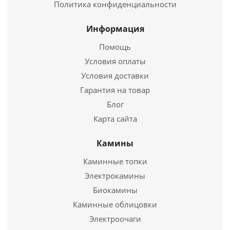
178 492
руб.
Политика конфиденциальности
Страна
Россия
Информация
Ширина
795 мм.
Помощь
Высота
1291 мм.
Условия оплаты
Подробнее
Условия доставки
Гарантия на товар
Купить в 1 клик
Блог
Карта сайта
Камины
Каминные топки
Электрокамины
Биокамины
Каминные облицовки
Электроочаги
Каминная топка Экокамин АЛЬФА 700 L два стекла