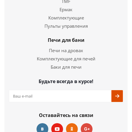
TMF
Ермак
Каминная топка Экокамин АЛЬФА 800KВ с
Комплектующие
контргрузом черный шамот
Пульты управления
118 992
руб.
Печи для бани
Страна
Россия
Печи на дровах
Длина
435 мм.
Комплектующие для печей
Ширина
795 мм.
Баки для печи
Высота
1095 мм.
Будьте всегда в курсе!
Подробнее
Купить в 1 клик
Оставайтесь на связи