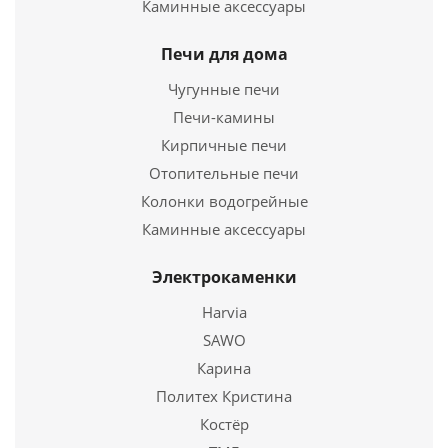
Каминные аксессуары
левая
Печи для дома
110 492
руб.
Чугунные печи
Страна
Россия
Длина
Печи-камины
722 мм.
Ширина
692 мм.
Кирпичные печи
Высота
1010 мм.
Отопительные печи
Колонки водогрейные
Подробнее
Каминные аксессуары
Купить в 1 клик
Электрокаменки
Harvia
SAWO
Карина
Политех Кристина
Костёр