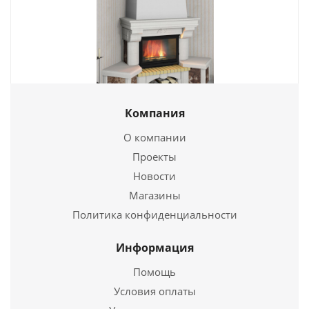
Компания
Каминная облицовка Элегия (имперадор) 800
О компании
86 650
руб.
Проекты
Новости
Страна
Россия
Магазины
Подробнее
Политика конфиденциальности
Купить в 1 клик
Информация
Помощь
Условия оплаты