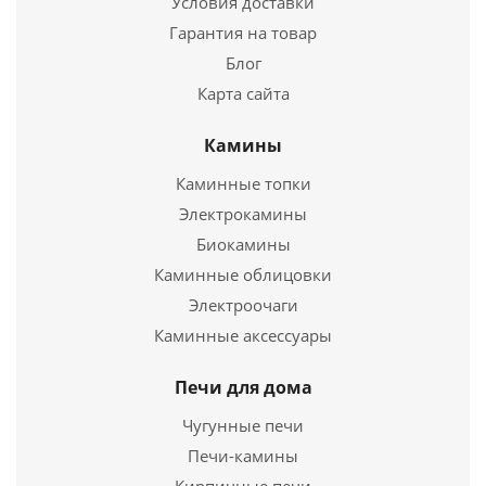
Условия доставки
Гарантия на товар
Блог
Карта сайта
Камины
Каминная облицовка Акцент 700
Каминные топки
Электрокамины
38 200
руб.
Биокамины
Страна
Россия
Каминные облицовки
Электроочаги
Подробнее
Каминные аксессуары
Купить в 1 клик
Печи для дома
Чугунные печи
Печи-камины