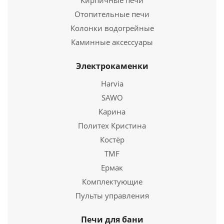
Кирпичные печи
Отопительные печи
Колонки водогрейные
Каминные аксессуары
Электрокаменки
Каминная облицовка Унисон 700
Harvia
38 100
руб.
SAWO
Страна
Россия
Карина
Политех Кристина
Подробнее
Костёр
TMF
Купить в 1 клик
Ермак
Комплектующие
Пульты управления
Печи для бани