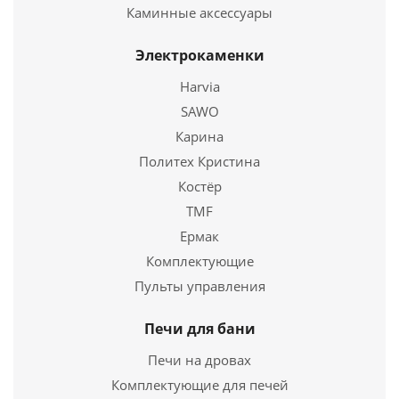
Каминные аксессуары
Электрокаменки
Каминная облицовка Нота 700
Harvia
33 400
руб.
SAWO
Страна
Россия
Карина
Политех Кристина
Подробнее
Костёр
TMF
Купить в 1 клик
Ермак
Комплектующие
Пульты управления
Печи для бани
Печи на дровах
Комплектующие для печей