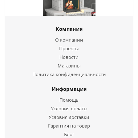
Компания
Каминная облицовка Соло 700
О компании
49 750
руб.
Проекты
Новости
Страна
Россия
Магазины
Подробнее
Политика конфиденциальности
Купить в 1 клик
Информация
Помощь
Условия оплаты
Условия доставки
Гарантия на товар
Блог