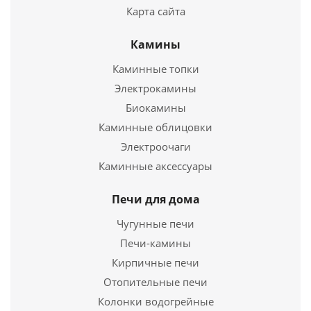
Карта сайта
Камины
Каминная облицовка Муза 600
Каминные топки
Электрокамины
20 700
руб.
Биокамины
Страна
Россия
Каминные облицовки
Электроочаги
Подробнее
Каминные аксессуары
Купить в 1 клик
Печи для дома
Чугунные печи
Печи-камины
Кирпичные печи
Отопительные печи
Колонки водогрейные