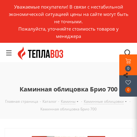
Уважаемые покупатели! В связи с нестабильной
экономической ситуацией цены на сайте могут быть
не точными.
Пожалуйста, уточняйте стоимость товаров у
менеджера
0
Каминная облицовка Брио 700
0
Главная страница
-
Каталог
-
Камины
-
Каминные облицовки
-
Каминная облицовка Брио 700