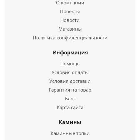
(17*17) 17BX (Wentor)
О компании
Проекты
966
руб.
Новости
Страна
Польша
Магазины
Политика конфиденциальности
Подробнее
Информация
Купить в 1 клик
Помощь
Условия оплаты
Условия доставки
Гарантия на товар
Блог
Карта сайта
Камины
Каминные топки
Вентиляционная решетка Черная/Серебро (11*11)