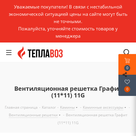
Уважаемые покупатели! В связи с нестабильной
экономической ситуацией цены на сайте могут быть
не точными.
Пожалуйста, уточняйте стоимость товаров у
менеджера
0
Вентиляционная решетка Графит
0
(11*11) 11G
Главная страница
-
Каталог
-
Камины
-
Каминные аксессуары
-
Вентиляционные решетки
-
Вентиляционная решетка Графит
(11*11) 11G