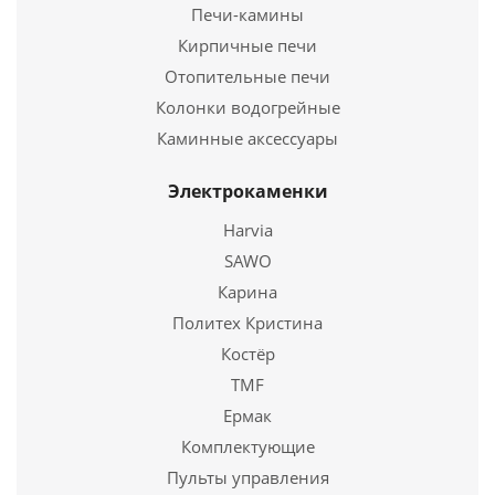
Печи-камины
Кирпичные печи
Отопительные печи
Колонки водогрейные
Каминные аксессуары
Электрокаменки
Вентиляционная решетка Рустик (11*11) (11*11)
11R
Harvia
SAWO
4 508
руб.
Карина
Страна
Польша
Политех Кристина
Костёр
Подробнее
TMF
Купить в 1 клик
Ермак
Комплектующие
Пульты управления