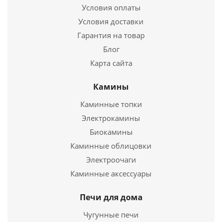
Условия оплаты
Условия доставки
Гарантия на товар
Блог
Карта сайта
Камины
Вентиляционная решетка (М-21)
Каминные топки
Электрокамины
404
руб.
Биокамины
Страна
Польша
Каминные облицовки
Электроочаги
Подробнее
Каминные аксессуары
Купить в 1 клик
Печи для дома
Чугунные печи