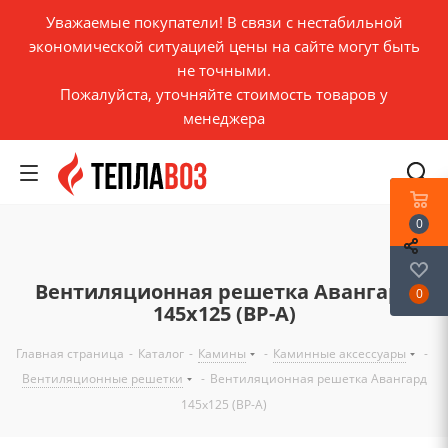
Уважаемые покупатели! В связи с нестабильной
экономической ситуацией цены на сайте могут быть
не точными.
Пожалуйста, уточняйте стоимость товаров у
менеджера
0
Вентиляционная решетка Авангард
0
145х125 (ВР-А)
Главная страница
-
Каталог
-
Камины
-
Каминные аксессуары
-
Вентиляционные решетки
-
Вентиляционная решетка Авангард
145х125 (ВР-А)