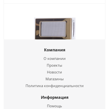
Компания
Вентиляционная решетка Золото (11*17) (Wentor)
О компании
1 208
руб.
Проекты
Новости
Страна
Польша
Магазины
Подробнее
Политика конфиденциальности
Купить в 1 клик
Информация
Помощь