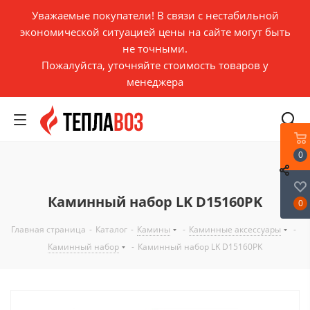
Уважаемые покупатели! В связи с нестабильной
экономической ситуацией цены на сайте могут быть
не точными.
Пожалуйста, уточняйте стоимость товаров у
менеджера
0
Каминный набор LK D15160PK
0
Главная страница
-
Каталог
-
Камины
-
Каминные аксессуары
-
Каминный набор
-
Каминный набор LK D15160PK