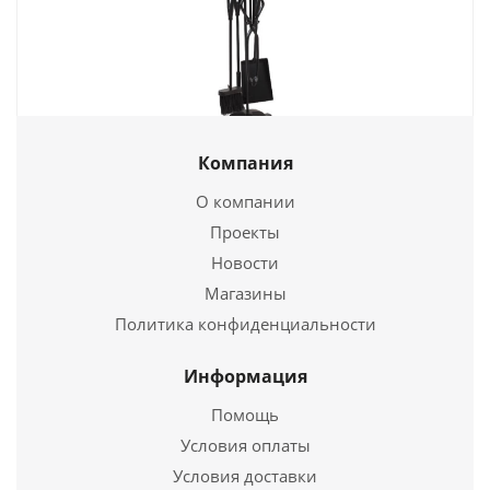
Каминный набор LK D15011BK
Компания
3 750
руб.
О компании
Проекты
Новости
Подробнее
Магазины
Купить в 1 клик
Политика конфиденциальности
Информация
Помощь
Условия оплаты
Условия доставки