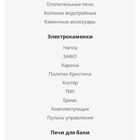
Отопительные печи
Колонки водогрейные
Каминный набор LK D20001BК
Каминные аксессуары
1 275
руб.
Электрокаменки
Длина
160 мм.
Harvia
Высота
130 мм.
SAWO
Подробнее
Карина
Политех Кристина
Купить в 1 клик
Костёр
TMF
Ермак
Комплектующие
Пульты управления
Печи для бани