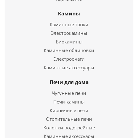
Камины
Каминные топки
Электропечь Kendal 24
Электрокамины
Биокамины
19 990
руб.
Каминные облицовки
Электроочаги
Страна
Китай
Электроочаг Majestic Black
Длина
160 мм.
Каминные аксессуары
Ширина
240 мм.
13 990
руб.
Высота
330 мм.
Печи для дома
Страна
Китай
Чугунные печи
Подробнее
Длина
240 мм.
Печи-камины
Ширина
500 мм.
Кирпичные печи
Купить в 1 клик
Высота
610 мм.
Отопительные печи
Колонки водогрейные
Подробнее
Каминные аксессуары