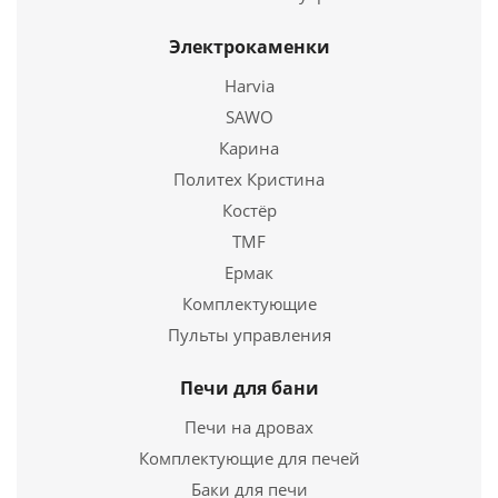
Купить в 1 клик
Электрокаменки
Harvia
SAWO
Карина
Политех Кристина
Костёр
TMF
Ермак
Электроочаг Corsica Lux 25,5/26 AO с очагом
Комплектующие
Moonblaze Deluxe Black
Пульты управления
64 980
руб.
Печи для бани
Длина
670 мм.
Печи на дровах
Высота
800 мм.
Комплектующие для печей
Подробнее
Баки для печи