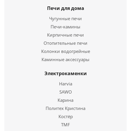
Страна
Печи для дома
Россия
Длина
470 мм.
Чугунные печи
Высота
310 мм.
Печи-камины
Кирпичные печи
Подробнее
Отопительные печи
Купить в 1 клик
Колонки водогрейные
Каминные аксессуары
Электрокаменки
Harvia
SAWO
Карина
Политех Кристина
Костёр
Дверца топочная ДТУ-3Р уплотненная "Русский
TMF
собор" окрашенная