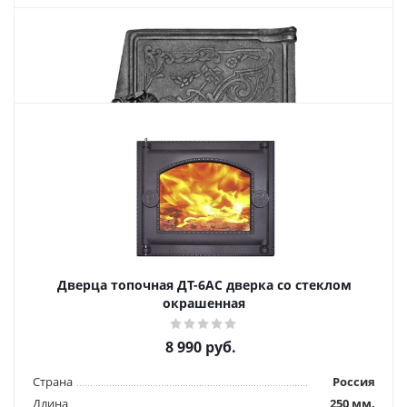
Похожие товары
Дверца топочная ДТ-3, (Р) 250*210
1 807
руб.
Страна
Россия
Дверца топочная ДТ-6АС дверка со стеклом
Длина
250 мм.
окрашенная
Высота
210 мм.
8 990
руб.
Подробнее
Страна
Россия
Купить в 1 клик
Длина
250 мм.