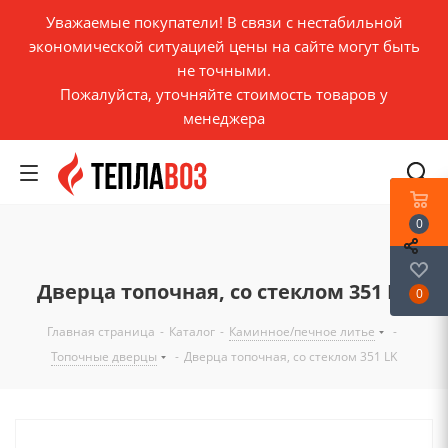
Уважаемые покупатели! В связи с нестабильной
экономической ситуацией цены на сайте могут быть
не точными.
Пожалуйста, уточняйте стоимость товаров у
менеджера
0
Дверца топочная, со стеклом 351 LK
0
Главная страница
-
Каталог
-
Каминное/печное литье
-
Топочные дверцы
-
Дверца топочная, со стеклом 351 LK