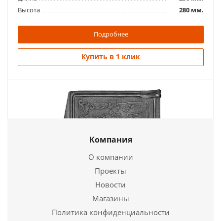
Высота
280 мм.
Подробнее
Купить в 1 клик
Дверца топочная ДТ-3, (Б) 245*205
Компания
1 885
руб.
О компании
Страна
Россия
Проекты
Длина
250 мм.
Дверца топочная ДТ-3, (Р) 250*210
Высота
210 мм.
Новости
Магазины
1 807
руб.
Подробнее
Политика конфиденциальности
Страна
Россия