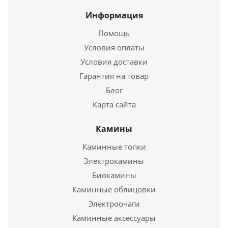
Купить в 1 клик
Длина
250 мм.
Информация
Высота
210 мм.
Помощь
Условия оплаты
Подробнее
Условия доставки
Купить в 1 клик
Гарантия на товар
Блог
Карта сайта
Камины
Каминные топки
Электрокамины
Биокамины
Каминные облицовки
Дверца топочная, герметичная со стеклом 324 LK
Электроочаги
Каминные аксессуары
6 240
руб.