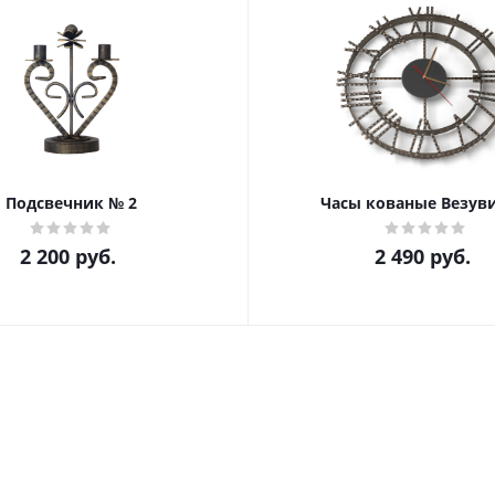
Подсвечник № 2
Часы кованые Везуви
2 200
руб.
2 490
руб.