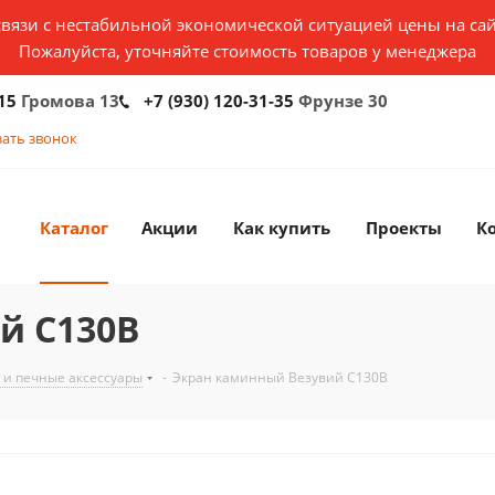
связи с нестабильной экономической ситуацией цены на сай
Пожалуйста, уточняйте стоимость товаров у менеджера
15
Громова 13
+7 (930) 120-31-35
Фрунзе 30
зать звонок
Каталог
Акции
Как купить
Проекты
К
й С130B
и печные аксессуары
-
Экран каминный Везувий С130B