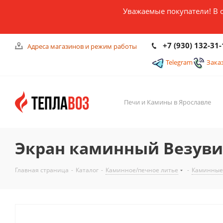
Уважаемые покупатели! В 
+7 (930) 132-31-
Адреса магазинов и режим работы
Telegram
Зака
Печи и Камины в Ярославле
Экран каминный Везуви
Главная страница
-
Каталог
-
Каминное/печное литье
-
Каминные 