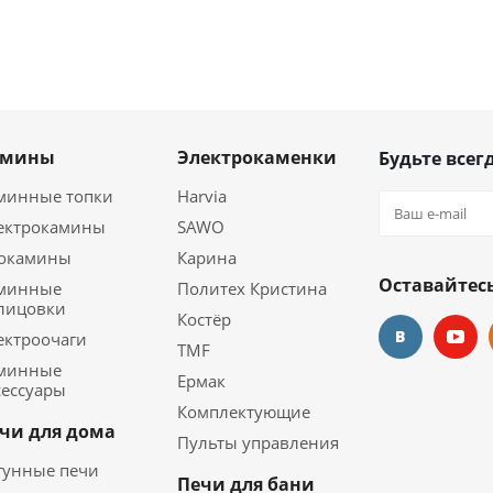
амины
Электрокаменки
Будьте всегд
минные топки
Harvia
ектрокамины
SAWO
окамины
Карина
Оставайтесь
минные
Политех Кристина
лицовки
Костёр
ектроочаги
TMF
минные
Ермак
сессуары
Комплектующие
чи для дома
Пульты управления
гунные печи
Печи для бани