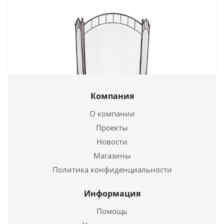
Компания
Экран каминный C31206AGK (античная латунь/
черный)
О компании
Проекты
9 088
руб.
Новости
Магазины
Подробнее
Политика конфиденциальности
Купить в 1 клик
Информация
Помощь