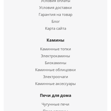
Условия оплаты
Условия доставки
Гарантия на товар
Блог
Карта сайта
Камины
Экран каминный Везувий С120B
Каминные топки
7 140
руб.
Электрокамины
Биокамины
Каминные облицовки
Подробнее
Электроочаги
Купить в 1 клик
Каминные аксессуары
Печи для дома
Чугунные печи