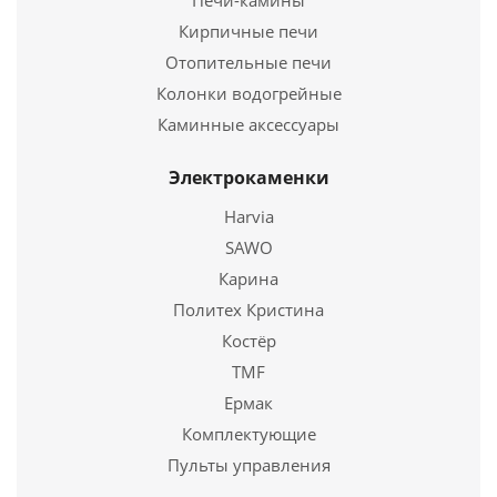
Печи-камины
Кирпичные печи
Отопительные печи
Колонки водогрейные
Каминные аксессуары
Дровница В68040AGK (античное золото/черный)
Электрокаменки
5 378
руб.
Harvia
SAWO
Подробнее
Карина
Политех Кристина
Купить в 1 клик
Костёр
TMF
Ермак
Комплектующие
Пульты управления