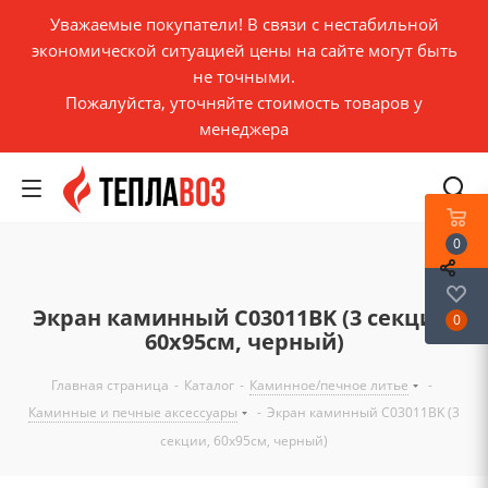
Уважаемые покупатели! В связи с нестабильной
экономической ситуацией цены на сайте могут быть
не точными.
Пожалуйста, уточняйте стоимость товаров у
менеджера
0
Экран каминный C03011BK (3 секции,
0
60х95см, черный)
Главная страница
-
Каталог
-
Каминное/печное литье
-
Каминные и печные аксессуары
-
Экран каминный C03011BK (3
секции, 60х95см, черный)