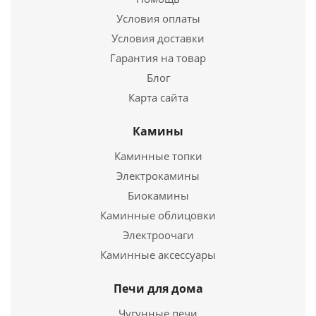
Условия оплаты
Условия доставки
Гарантия на товар
Блог
Карта сайта
Экран каминный Везувий С130S
Камины
Каминные топки
8 940
руб.
Электрокамины
Биокамины
Подробнее
Каминные облицовки
Электроочаги
Купить в 1 клик
Каминные аксессуары
Печи для дома
Чугунные печи