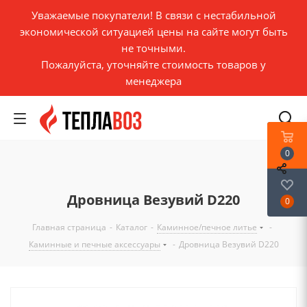
Уважаемые покупатели! В связи с нестабильной
экономической ситуацией цены на сайте могут быть
не точными.
Пожалуйста, уточняйте стоимость товаров у
менеджера
0
Дровница Везувий D220
0
Главная страница
-
Каталог
-
Каминное/печное литье
-
Каминные и печные аксессуары
-
Дровница Везувий D220