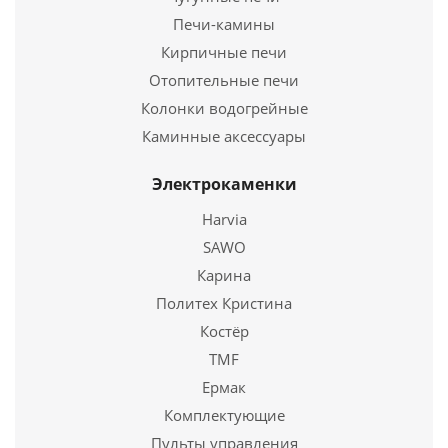
Печи-камины
Кирпичные печи
Отопительные печи
Колонки водогрейные
Дровница Везувий Кованая D140S
Каминные аксессуары
3 840
руб.
Электрокаменки
Harvia
Подробнее
SAWO
Карина
Купить в 1 клик
Политех Кристина
Костёр
TMF
Ермак
Комплектующие
Пульты управления