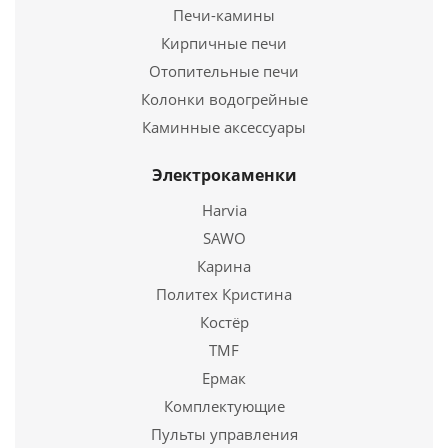
Печи-камины
Кирпичные печи
Отопительные печи
Колонки водогрейные
Каминные аксессуары
Электрокаменки
Парогенератор Harvia HGX 60
Harvia
156 980
руб.
SAWO
Страна
Финляндия
Карина
Политех Кристина
Подробнее
Костёр
TMF
Купить в 1 клик
Ермак
Комплектующие
Пульты управления