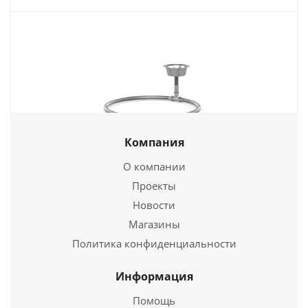
Компания
Парогенератор универсальный (чаша) (ВЕЗУВИЙ)
О компании
2 290
руб.
Проекты
Новости
Страна
Россия
Магазины
Подробнее
Политика конфиденциальности
Купить в 1 клик
Информация
Помощь