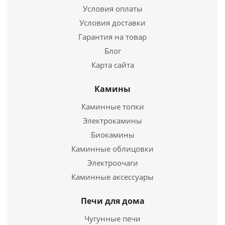
Условия оплаты
Условия доставки
Гарантия на товар
Блог
Карта сайта
Камины
Парообразователь BLACK Ермак
Каминные топки
Электрокамины
4 500
руб.
Биокамины
Страна
Россия
Каминные облицовки
Электроочаги
Подробнее
Каминные аксессуары
Купить в 1 клик
Печи для дома
Чугунные печи