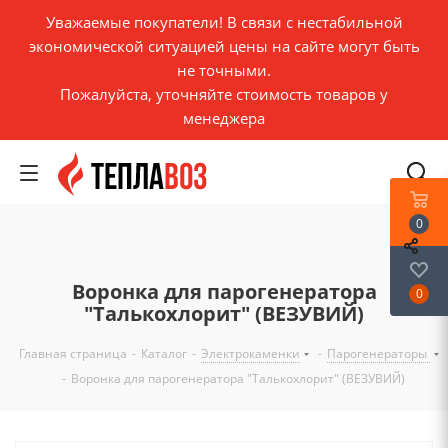
Уважаемые покупатели! В связи с нестабильной
экономической ситуацией цены на сайте могут быть
не точными.
Пожалуйста, уточняйте стоимость товаров у
менеджера
0
Воронка для парогенератора
0
"Талькохлорит" (ВЕЗУВИЙ)
Главная страница
-
Каталог
-
Электрокаменки
-
Парогенераторы
-
Воронка для парогенератора "Талькохлорит" (ВЕЗУВИЙ)