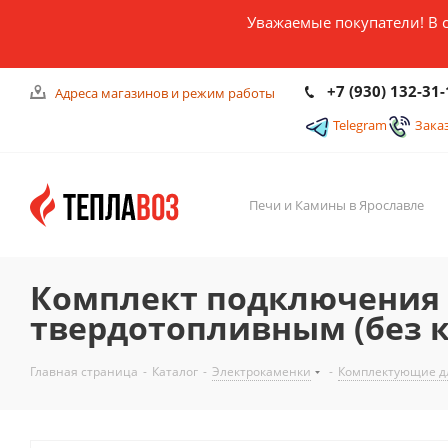
Уважаемые покупатели! В 
+7 (930) 132-31-
Адреса магазинов и режим работы
Telegram
Зака
Печи и Камины в Ярославле
Комплект подключения Т
твердотопливным (без к
Главная страница
-
Каталог
-
Электрокаменки
-
Комплектующие д