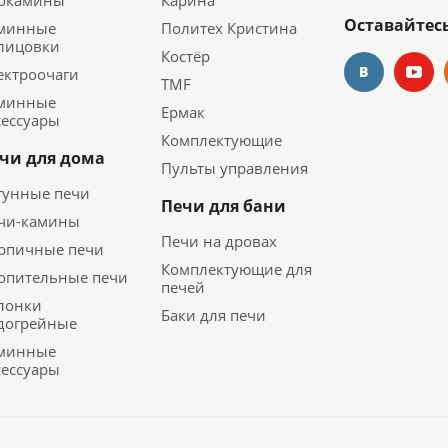
окамины
Карина
Оставайтесь
минные
Политех Кристина
лицовки
Костёр
ектроочаги
TMF
минные
Ермак
сессуары
Комплектующие
чи для дома
Пульты управления
гунные печи
Печи для бани
чи-камины
Печи на дровах
рпичные печи
Комплектующие для
опительные печи
печей
лонки
Баки для печи
догрейные
минные
сессуары