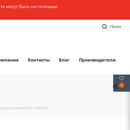
те могут быть не точными.
Поиск
омпания
Контакты
Блог
Производители
0
0
ердотопливным (без кабеля)