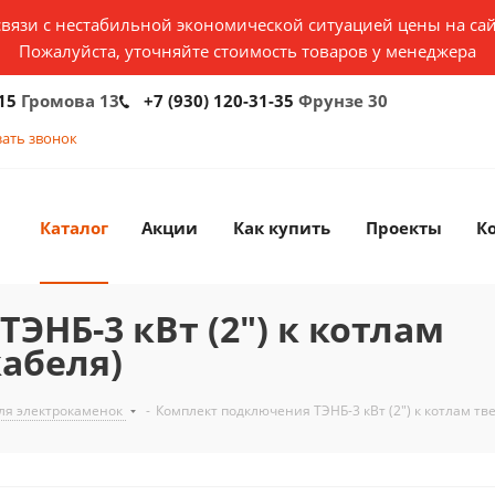
связи с нестабильной экономической ситуацией цены на сай
Пожалуйста, уточняйте стоимость товаров у менеджера
15
Громова 13
+7 (930) 120-31-35
Фрунзе 30
зать звонок
Каталог
Акции
Как купить
Проекты
К
ЭНБ-3 кВт (2") к котлам
абеля)
ля электрокаменок
-
Комплект подключения ТЭНБ-3 кВт (2") к котлам тв