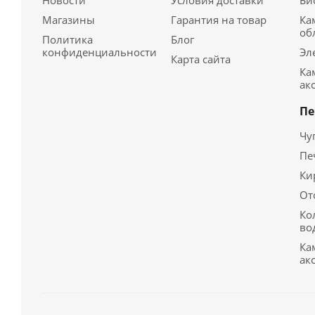
Новости
Условия доставки
Би
Магазины
Гарантия на товар
Ка
об
Политика
Блог
конфиденциальности
Эл
Карта сайта
Ка
ак
Пе
Чу
Пе
Ки
От
Ко
во
Ка
ак